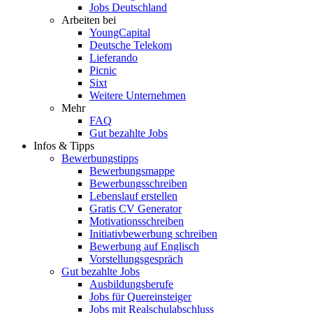
Jobs Deutschland
Arbeiten bei
YoungCapital
Deutsche Telekom
Lieferando
Picnic
Sixt
Weitere Unternehmen
Mehr
FAQ
Gut bezahlte Jobs
Infos & Tipps
Bewerbungstipps
Bewerbungsmappe
Bewerbungsschreiben
Lebenslauf erstellen
Gratis CV Generator
Motivationsschreiben
Initiativbewerbung schreiben
Bewerbung auf Englisch
Vorstellungsgespräch
Gut bezahlte Jobs
Ausbildungsberufe
Jobs für Quereinsteiger
Jobs mit Realschulabschluss