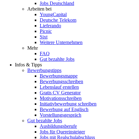
Jobs Deutschland
Arbeiten bei
YoungCapital
Deutsche Telekom
Lieferando
Picnic
Sixt
Weitere Unternehmen
Mehr
FAQ
Gut bezahlte Jobs
Infos & Tipps
Bewerbungstipps
Bewerbungsmappe
Bewerbungsschreiben
Lebenslauf erstellen
Gratis CV Generator
Motivationsschreiben
Initiativbewerbung schreiben
Bewerbung auf Englisch
Vorstellungsgespräch
Gut bezahlte Jobs
Ausbildungsberufe
Jobs für Quereinsteiger
Jobs mit Realschulabschluss