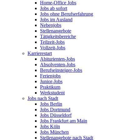
Home-Office Jobs
Jobs ab sofort
Jobs ohne Berufserfahrung
Jobs im Ausland
Nebenjobs
Stellenangebote
Tätigkeitsbereiche
Teilzeit-Jobs
Vollzeit-Jobs
Karrierestart
Abiturienten-Jobs
Absolventen-Jobs
Berufseinsteiger-Jobs
Ferienjobs
Junior-Jobs
Praktikum
Werkstudent
Jobs nach Stadt
Jobs Berlin
Jobs Dortmund
Jobs Düsseldorf
Jobs Frankfurt am Main
Jobs Köln
Jobs München
Stellenangebote nach Stadt