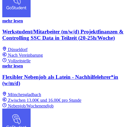
mehr lesen
Werkstudent/Mitarbeiter (m/w/d) Projektfinanzen &
Controlling SSC Data in Teilzeit (20-25h/Woche)
Düsseldorf
Nach Vereinbarung
Vollzeitstelle
mehr lesen
Flexibler Nebenjob als Latein - Nachhilfelehrer*in
(w/m/d)
Mönchengladbach
Zwischen 13.00€ und 16.00€ pro Stunde
Nebenjob/Wochenendjob