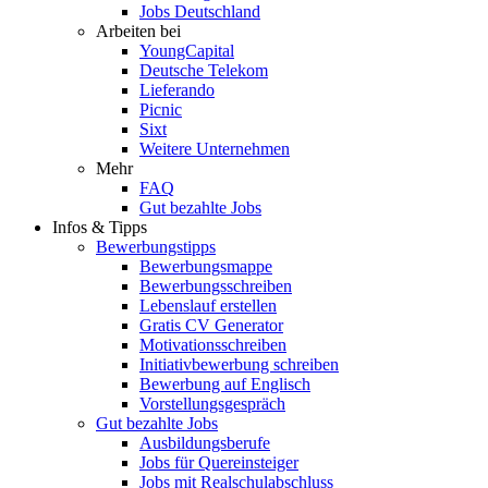
Jobs Deutschland
Arbeiten bei
YoungCapital
Deutsche Telekom
Lieferando
Picnic
Sixt
Weitere Unternehmen
Mehr
FAQ
Gut bezahlte Jobs
Infos & Tipps
Bewerbungstipps
Bewerbungsmappe
Bewerbungsschreiben
Lebenslauf erstellen
Gratis CV Generator
Motivationsschreiben
Initiativbewerbung schreiben
Bewerbung auf Englisch
Vorstellungsgespräch
Gut bezahlte Jobs
Ausbildungsberufe
Jobs für Quereinsteiger
Jobs mit Realschulabschluss