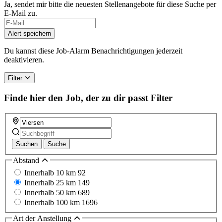
Ja, sendet mir bitte die neuesten Stellenangebote für diese Suche per
E-Mail zu.
If
you
Alert speichern
are
a
Du kannst diese Job-Alarm Benachrichtigungen jederzeit
human,
deaktivieren.
ignore
this
Filter
field
Finde hier den Job, der zu dir passt
Filter
Suchen
Suche
Abstand
Innerhalb 10 km
92
Innerhalb 25 km
149
Innerhalb 50 km
689
Innerhalb 100 km
1696
Art der Anstellung