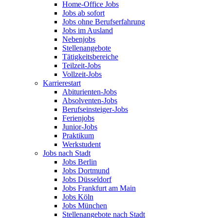
Home-Office Jobs
Jobs ab sofort
Jobs ohne Berufserfahrung
Jobs im Ausland
Nebenjobs
Stellenangebote
Tätigkeitsbereiche
Teilzeit-Jobs
Vollzeit-Jobs
Karrierestart
Abiturienten-Jobs
Absolventen-Jobs
Berufseinsteiger-Jobs
Ferienjobs
Junior-Jobs
Praktikum
Werkstudent
Jobs nach Stadt
Jobs Berlin
Jobs Dortmund
Jobs Düsseldorf
Jobs Frankfurt am Main
Jobs Köln
Jobs München
Stellenangebote nach Stadt