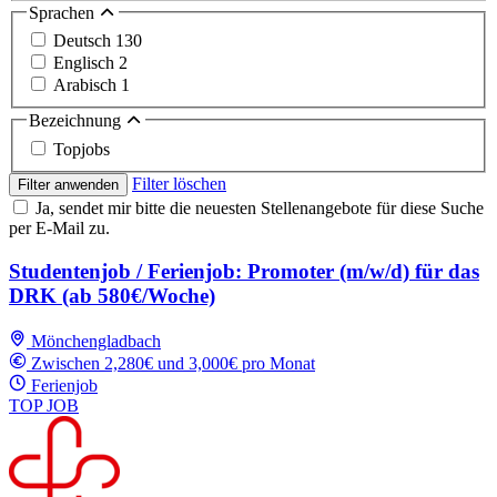
Sprachen
Deutsch
130
Englisch
2
Arabisch
1
Bezeichnung
Topjobs
Filter löschen
Filter anwenden
Ja, sendet mir bitte die neuesten Stellenangebote für diese Suche
per E-Mail zu.
Studentenjob / Ferienjob: Promoter (m/w/d) für das
DRK (ab 580€/Woche)
Mönchengladbach
Zwischen 2,280€ und 3,000€ pro Monat
Ferienjob
TOP JOB