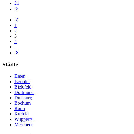
21
1
2
3
4
…
Städte
Essen
Iserlohn
Bielefeld
Dortmund
Duisburg
Bochum
Bonn
Krefeld
Wuppertal
Meschede