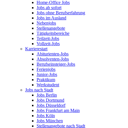
Home-Office Jobs
Jobs ab sofort
Jobs ohne Berufserfahrung
Jobs im Ausland
Nebenjobs
Stellenangebote
Tätigkeitsbereiche
Teilzeit-Jobs
Vollzeit-Jobs
Karrierestart
Abiturienten-Jobs
Absolventen-Jobs
Berufseinsteiger-Jobs
Ferienjobs
Junior-Jobs
Praktikum
Werkstudent
Jobs nach Stadt
Jobs Berlin
Jobs Dortmund
Jobs Düsseldorf
Jobs Frankfurt am Main
Jobs Köln
Jobs München
Stellenangebote nach Stadt