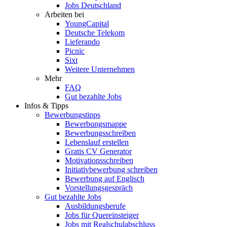
Jobs Deutschland
Arbeiten bei
YoungCapital
Deutsche Telekom
Lieferando
Picnic
Sixt
Weitere Unternehmen
Mehr
FAQ
Gut bezahlte Jobs
Infos & Tipps
Bewerbungstipps
Bewerbungsmappe
Bewerbungsschreiben
Lebenslauf erstellen
Gratis CV Generator
Motivationsschreiben
Initiativbewerbung schreiben
Bewerbung auf Englisch
Vorstellungsgespräch
Gut bezahlte Jobs
Ausbildungsberufe
Jobs für Quereinsteiger
Jobs mit Realschulabschluss