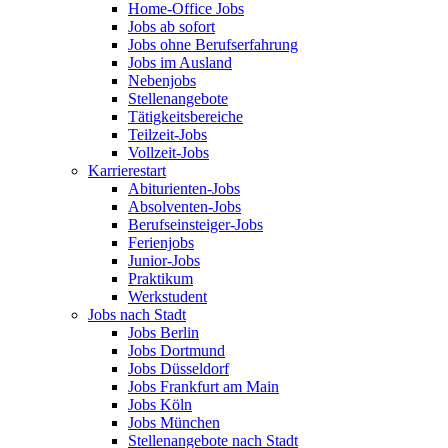
Home-Office Jobs
Jobs ab sofort
Jobs ohne Berufserfahrung
Jobs im Ausland
Nebenjobs
Stellenangebote
Tätigkeitsbereiche
Teilzeit-Jobs
Vollzeit-Jobs
Karrierestart
Abiturienten-Jobs
Absolventen-Jobs
Berufseinsteiger-Jobs
Ferienjobs
Junior-Jobs
Praktikum
Werkstudent
Jobs nach Stadt
Jobs Berlin
Jobs Dortmund
Jobs Düsseldorf
Jobs Frankfurt am Main
Jobs Köln
Jobs München
Stellenangebote nach Stadt