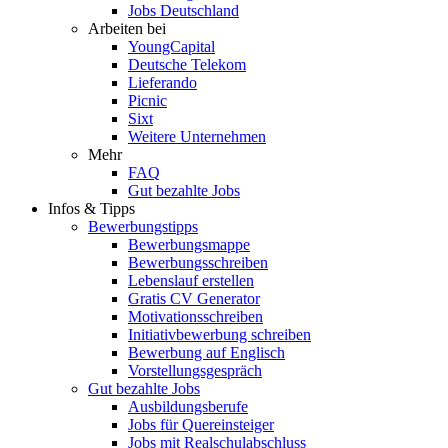
Jobs Deutschland
Arbeiten bei
YoungCapital
Deutsche Telekom
Lieferando
Picnic
Sixt
Weitere Unternehmen
Mehr
FAQ
Gut bezahlte Jobs
Infos & Tipps
Bewerbungstipps
Bewerbungsmappe
Bewerbungsschreiben
Lebenslauf erstellen
Gratis CV Generator
Motivationsschreiben
Initiativbewerbung schreiben
Bewerbung auf Englisch
Vorstellungsgespräch
Gut bezahlte Jobs
Ausbildungsberufe
Jobs für Quereinsteiger
Jobs mit Realschulabschluss