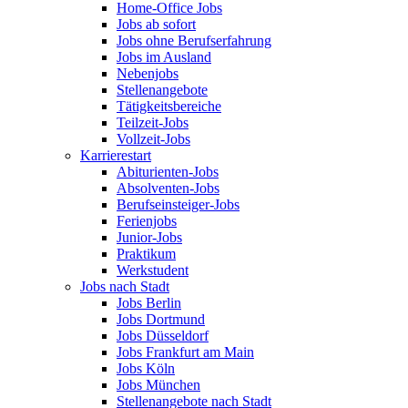
Home-Office Jobs
Jobs ab sofort
Jobs ohne Berufserfahrung
Jobs im Ausland
Nebenjobs
Stellenangebote
Tätigkeitsbereiche
Teilzeit-Jobs
Vollzeit-Jobs
Karrierestart
Abiturienten-Jobs
Absolventen-Jobs
Berufseinsteiger-Jobs
Ferienjobs
Junior-Jobs
Praktikum
Werkstudent
Jobs nach Stadt
Jobs Berlin
Jobs Dortmund
Jobs Düsseldorf
Jobs Frankfurt am Main
Jobs Köln
Jobs München
Stellenangebote nach Stadt