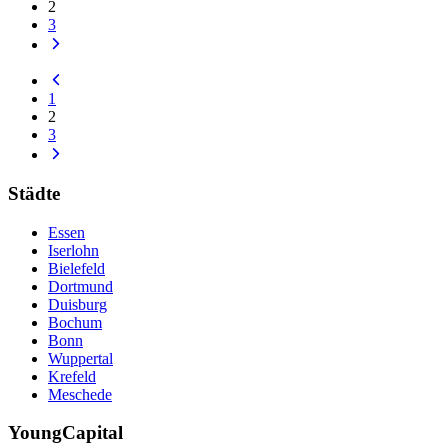
2
3
1
2
3
Städte
Essen
Iserlohn
Bielefeld
Dortmund
Duisburg
Bochum
Bonn
Wuppertal
Krefeld
Meschede
YoungCapital