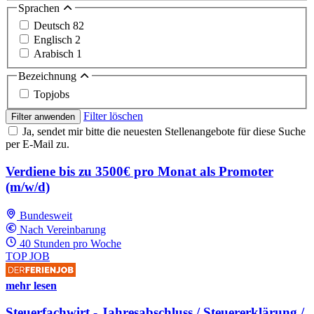
Sprachen
Deutsch
82
Englisch
2
Arabisch
1
Bezeichnung
Topjobs
Filter löschen
Filter anwenden
Ja, sendet mir bitte die neuesten Stellenangebote für diese Suche
per E-Mail zu.
Verdiene bis zu 3500€ pro Monat als Promoter
(m/w/d)
Bundesweit
Nach Vereinbarung
40 Stunden pro Woche
TOP JOB
mehr lesen
Steuerfachwirt - Jahresabschluss / Steuererklärung /