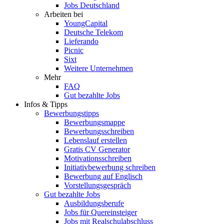
Jobs Deutschland
Arbeiten bei
YoungCapital
Deutsche Telekom
Lieferando
Picnic
Sixt
Weitere Unternehmen
Mehr
FAQ
Gut bezahlte Jobs
Infos & Tipps
Bewerbungstipps
Bewerbungsmappe
Bewerbungsschreiben
Lebenslauf erstellen
Gratis CV Generator
Motivationsschreiben
Initiativbewerbung schreiben
Bewerbung auf Englisch
Vorstellungsgespräch
Gut bezahlte Jobs
Ausbildungsberufe
Jobs für Quereinsteiger
Jobs mit Realschulabschluss