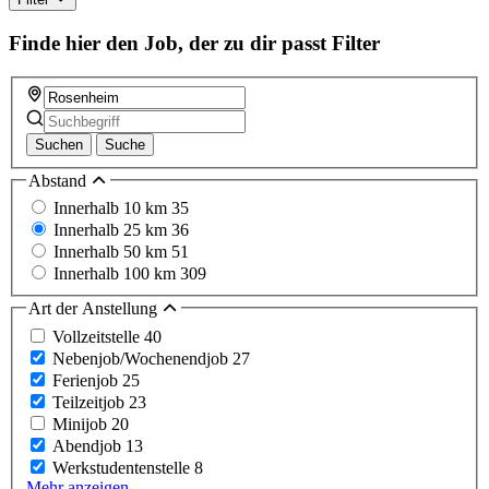
field
Finde hier den Job, der zu dir passt
Filter
Suchen
Suche
Abstand
Innerhalb 10 km
35
Innerhalb 25 km
36
Innerhalb 50 km
51
Innerhalb 100 km
309
Art der Anstellung
Vollzeitstelle
40
Nebenjob/Wochenendjob
27
Ferienjob
25
Teilzeitjob
23
Minijob
20
Abendjob
13
Werkstudentenstelle
8
Mehr anzeigen