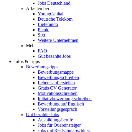
Jobs Deutschland
Arbeiten bei
YoungCapital
Deutsche Telekom
Lieferando
Picnic
Sixt
Weitere Unternehmen
Mehr
FAQ
Gut bezahlte Jobs
Infos & Tipps
Bewerbungstipps
Bewerbungsmappe
Bewerbungsschreiben
Lebenslauf erstellen
Gratis CV Generator
Motivationsschreiben
Initiativbewerbung schreiben
Bewerbung auf Englisch
Vorstellungsgespräch
Gut bezahlte Jobs
Ausbildungsberufe
Jobs für Quereinsteiger
Jobs mit Realschulabschluss