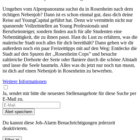
Umgeben vom Alpenpanorama suchst du in Rosenheim nach dem
richtigen Nebenjob? Dann ist es schon einmal gut, dass dich deine
Reise auf YoungCapital geführt hat. Denn wir vermitteln nicht nur
spannende Vollzeitstellen an Young Professionals und
Berufseinsteiger, sondern finden auch für alle Studenten eine
Nebentätigkeit, die zu ihnen passt. Hast du Lust zu erfahren, was die
malerische Stadt noch alles für dich bereithält? Dann geben wir dir
außerdem noch ein paar Freizeittipps mit auf den Weg: Entdecke die
Stadt auf den Spuren der ,,Rosenheim Cops” und besuche
zahlreiche Drehorte der Serie oder flaniere durch die schöne Altstadt
und lasse die Seele baumeln. Alles was du jetzt nur noch tun musst,
ist dich auf einen Nebenjob in Rosenheim zu bewerben.
Weitere Informationen
Ja, sendet mir bitte die neuesten Stellenangebote für diese Suche per
E-Mail zu.
If
you
Alert speichern
are
a
Du kannst diese Job-Alarm Benachrichtigungen jederzeit
human,
deaktivieren.
ignore
this
Filter