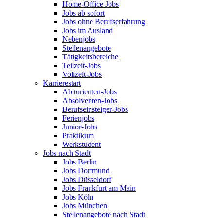
Home-Office Jobs
Jobs ab sofort
Jobs ohne Berufserfahrung
Jobs im Ausland
Nebenjobs
Stellenangebote
Tätigkeitsbereiche
Teilzeit-Jobs
Vollzeit-Jobs
Karrierestart
Abiturienten-Jobs
Absolventen-Jobs
Berufseinsteiger-Jobs
Ferienjobs
Junior-Jobs
Praktikum
Werkstudent
Jobs nach Stadt
Jobs Berlin
Jobs Dortmund
Jobs Düsseldorf
Jobs Frankfurt am Main
Jobs Köln
Jobs München
Stellenangebote nach Stadt