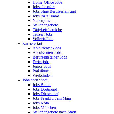
Home-Office Jobs
Jobs ab sofort
Jobs ohne Berufserfahrung
Jobs im Ausland
Nebenjobs
Stellenangebote
Tätigkeitsbereiche
Teilzeit-Jobs
Vollzeit-Jobs
Karrierestart
Abiturienten-Jobs
Absolventen-Jobs
Berufseinsteiger-Jobs
Ferienjobs
Junior-Jobs
Praktikum
Werkstudent
Jobs nach Stadt
Jobs Berlin
Jobs Dortmund
Jobs Düsseldorf
Jobs Frankfurt am Main
Jobs Köln
Jobs München
Stellenangebote nach Stadt