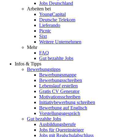
Jobs Deutschland
Arbeiten bei
YoungCapital
Deutsche Telekom
Lieferando
Picnic
Sixt
Weitere Unternehmen
Mehr
FAQ
Gut bezahlte Jobs
Infos & Tipps
Bewerbungstipps
Bewerbungsmappe
Bewerbungsschreiben
Lebenslauf erstellen
Gratis CV Generator
Motivationsschreiben
Initiativbewerbung schreiben
Bewerbung auf Englisch
Vorstellungsgespräch
Gut bezahlte Jobs
Ausbildungsberufe
Jobs für Quereinsteiger
Jobs mit Realschulabschluss