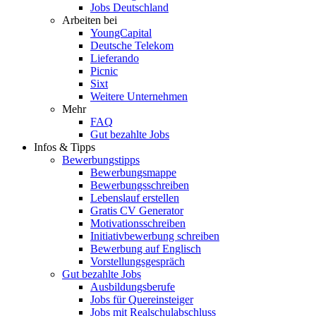
Jobs Deutschland
Arbeiten bei
YoungCapital
Deutsche Telekom
Lieferando
Picnic
Sixt
Weitere Unternehmen
Mehr
FAQ
Gut bezahlte Jobs
Infos & Tipps
Bewerbungstipps
Bewerbungsmappe
Bewerbungsschreiben
Lebenslauf erstellen
Gratis CV Generator
Motivationsschreiben
Initiativbewerbung schreiben
Bewerbung auf Englisch
Vorstellungsgespräch
Gut bezahlte Jobs
Ausbildungsberufe
Jobs für Quereinsteiger
Jobs mit Realschulabschluss