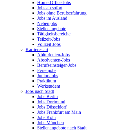
Home-Office Jobs
Jobs ab sofort
Jobs ohne Berufserfahrung
Jobs im Ausland
Nebenjobs
Stellenangebote
Tätigkeitsbereiche
Teilzeit-Jobs
Vollzeit-Jobs
Karrierestart
Abiturienten-Jobs
Absolventen-Jobs
Berufseinsteiger-Jobs
Ferienjobs
Junior-Jobs
Praktikum
Werkstudent
Jobs nach Stadt
Jobs Berlin
Jobs Dortmund
Jobs Düsseldorf
Jobs Frankfurt am Main
Jobs Köln
Jobs München
Stellenangebote nach Stadt