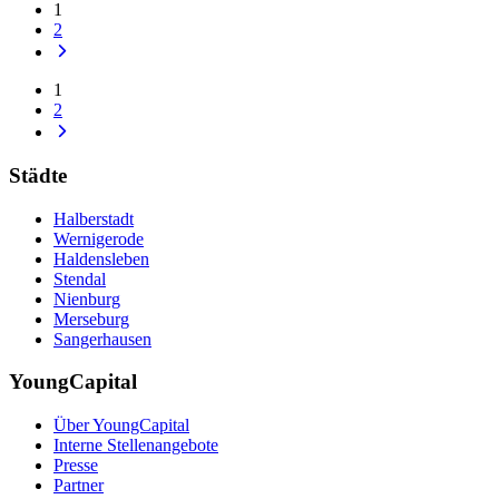
1
2
1
2
Städte
Halberstadt
Wernigerode
Haldensleben
Stendal
Nienburg
Merseburg
Sangerhausen
YoungCapital
Über YoungCapital
Interne Stellenangebote
Presse
Partner