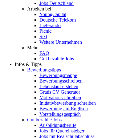
Jobs Deutschland
Arbeiten bei
YoungCapital
Deutsche Telekom
Lieferando
Picnic
Sixt
Weitere Unternehmen
Mehr
FAQ
Gut bezahlte Jobs
Infos & Tipps
Bewerbungstipps
Bewerbungsmappe
Bewerbungsschreiben
Lebenslauf erstellen
Gratis CV Generator
Motivationsschreiben
Initiativbewerbung schreiben
Bewerbung auf Englisch
Vorstellungsgespräch
Gut bezahlte Jobs
Ausbildungsberufe
Jobs für Quereinsteiger
Jobs mit Realschulabschluss