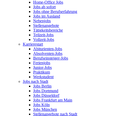
Home-Office Jobs
Jobs ab sofort
Jobs ohne Berufserfahrung
Jobs im Ausland
Nebenjobs
Stellenangebote
Tätigkeitsbereiche
Teilzeit-Jobs
Vollzeit-Jobs
Karrierestart
Abiturienten-Jobs
Absolventen-Jobs
Berufseinsteiger-Jobs
Ferienjobs
Junior-Jobs
Praktikum
Werkstudent
Jobs nach Stadt
Jobs Berlin
Jobs Dortmund
Jobs Düsseldorf
Jobs Frankfurt am Main
Jobs Köln
Jobs München
Stellenangebote nach Stadt