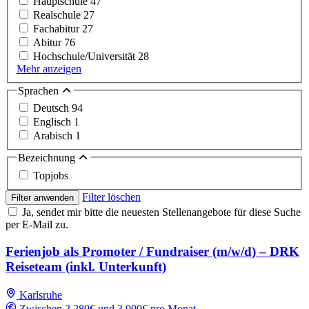
Hauptschule
47
Realschule
27
Fachabitur
27
Abitur
76
Hochschule/Universität
28
Mehr anzeigen
Sprachen
Deutsch
94
Englisch
1
Arabisch
1
Bezeichnung
Topjobs
Filter löschen
Filter anwenden
Ja, sendet mir bitte die neuesten Stellenangebote für diese Suche
per E-Mail zu.
Ferienjob als Promoter / Fundraiser (m/w/d) – DRK
Reiseteam (inkl. Unterkunft)
Karlsruhe
Zwischen 2,280€ und 3,000€ pro Monat