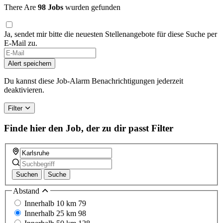
There Are
98 Jobs
wurden gefunden
Ja, sendet mir bitte die neuesten Stellenangebote für diese Suche per
E-Mail zu.
If
you
Alert speichern
are
a
Du kannst diese Job-Alarm Benachrichtigungen jederzeit
human,
deaktivieren.
ignore
this
Filter
field
Finde hier den Job, der zu dir passt
Filter
Suchen
Suche
Abstand
Innerhalb 10 km
79
Innerhalb 25 km
98