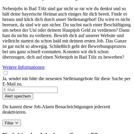
Nebenjobs in Bad Tölz sind gar nicht so rar wie du denkst und so
hält deine bayerische Heimat auch einiges für dich bereit. Finde es
heraus und klick dich durch unser Stellenangebot! Du wirst es nicht
bereuen, da sind wir uns sicher. Du suchst nach einer Beschäftigung
um neben der Uni oder deinem Hauptjob Geld zu verdienen? Dann
hast du nichts zu verlieren. Bewirb dich auf unserer Website und
vielleicht startest du schon bald mit deinem ersten Job. Das Ganze
ist gar nicht so abwegig. Schließlich geht der Bewerbungsprozess
bei uns ganz schnell vonstatten. Konnten wir dich schon
überzeugen, dich auf einen Nebenjob in Bad Tölz zu bewerben?
Weitere Informationen
Ja, sendet mir bitte die neuesten Stellenangebote für diese Suche per
E-Mail zu.
If
you
Alert speichern
are
a
Du kannst diese Job-Alarm Benachrichtigungen jederzeit
human,
deaktivieren.
ignore
this
Filter
field