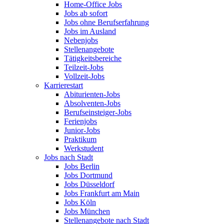
Home-Office Jobs
Jobs ab sofort
Jobs ohne Berufserfahrung
Jobs im Ausland
Nebenjobs
Stellenangebote
Tätigkeitsbereiche
Teilzeit-Jobs
Vollzeit-Jobs
Karrierestart
Abiturienten-Jobs
Absolventen-Jobs
Berufseinsteiger-Jobs
Ferienjobs
Junior-Jobs
Praktikum
Werkstudent
Jobs nach Stadt
Jobs Berlin
Jobs Dortmund
Jobs Düsseldorf
Jobs Frankfurt am Main
Jobs Köln
Jobs München
Stellenangebote nach Stadt