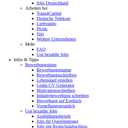
Jobs Deutschland
Arbeiten bei
YoungCapital
Deutsche Telekom
Lieferando
Picnic
Sixt
Weitere Unternehmen
Mehr
FAQ
Gut bezahlte Jobs
Infos & Tipps
Bewerbungstipps
Bewerbungsmappe
Bewerbungsschreiben
Lebenslauf erstellen
Gratis CV Generator
Motivationsschreiben
Initiativbewerbung schreiben
Bewerbung auf Englisch
Vorstellungsgespräch
Gut bezahlte Jobs
Ausbildungsberufe
Jobs für Quereinsteiger
Jobs mit Realschulabschluss