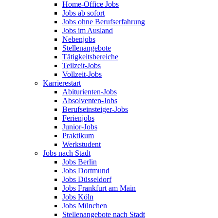
Home-Office Jobs
Jobs ab sofort
Jobs ohne Berufserfahrung
Jobs im Ausland
Nebenjobs
Stellenangebote
Tätigkeitsbereiche
Teilzeit-Jobs
Vollzeit-Jobs
Karrierestart
Abiturienten-Jobs
Absolventen-Jobs
Berufseinsteiger-Jobs
Ferienjobs
Junior-Jobs
Praktikum
Werkstudent
Jobs nach Stadt
Jobs Berlin
Jobs Dortmund
Jobs Düsseldorf
Jobs Frankfurt am Main
Jobs Köln
Jobs München
Stellenangebote nach Stadt