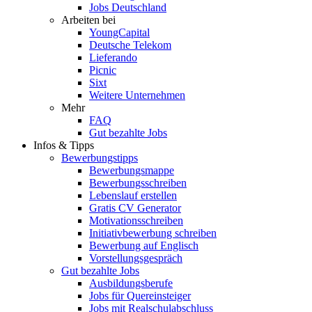
Jobs Deutschland
Arbeiten bei
YoungCapital
Deutsche Telekom
Lieferando
Picnic
Sixt
Weitere Unternehmen
Mehr
FAQ
Gut bezahlte Jobs
Infos & Tipps
Bewerbungstipps
Bewerbungsmappe
Bewerbungsschreiben
Lebenslauf erstellen
Gratis CV Generator
Motivationsschreiben
Initiativbewerbung schreiben
Bewerbung auf Englisch
Vorstellungsgespräch
Gut bezahlte Jobs
Ausbildungsberufe
Jobs für Quereinsteiger
Jobs mit Realschulabschluss