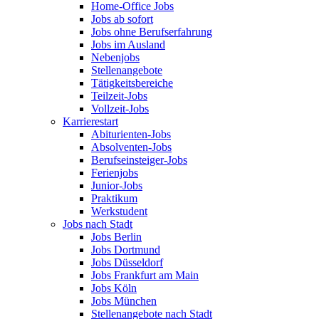
Home-Office Jobs
Jobs ab sofort
Jobs ohne Berufserfahrung
Jobs im Ausland
Nebenjobs
Stellenangebote
Tätigkeitsbereiche
Teilzeit-Jobs
Vollzeit-Jobs
Karrierestart
Abiturienten-Jobs
Absolventen-Jobs
Berufseinsteiger-Jobs
Ferienjobs
Junior-Jobs
Praktikum
Werkstudent
Jobs nach Stadt
Jobs Berlin
Jobs Dortmund
Jobs Düsseldorf
Jobs Frankfurt am Main
Jobs Köln
Jobs München
Stellenangebote nach Stadt