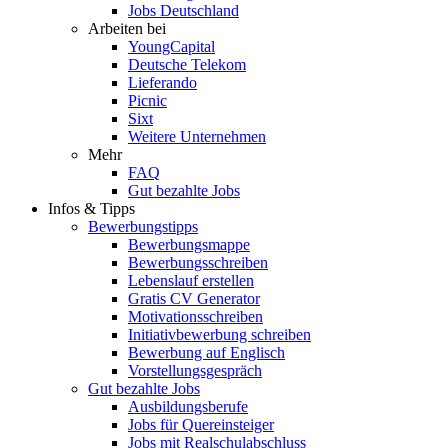
Jobs Deutschland
Arbeiten bei
YoungCapital
Deutsche Telekom
Lieferando
Picnic
Sixt
Weitere Unternehmen
Mehr
FAQ
Gut bezahlte Jobs
Infos & Tipps
Bewerbungstipps
Bewerbungsmappe
Bewerbungsschreiben
Lebenslauf erstellen
Gratis CV Generator
Motivationsschreiben
Initiativbewerbung schreiben
Bewerbung auf Englisch
Vorstellungsgespräch
Gut bezahlte Jobs
Ausbildungsberufe
Jobs für Quereinsteiger
Jobs mit Realschulabschluss