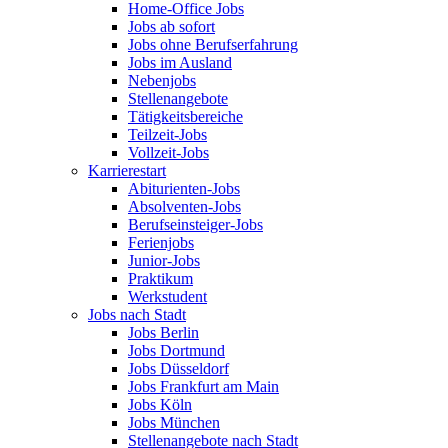
Home-Office Jobs
Jobs ab sofort
Jobs ohne Berufserfahrung
Jobs im Ausland
Nebenjobs
Stellenangebote
Tätigkeitsbereiche
Teilzeit-Jobs
Vollzeit-Jobs
Karrierestart
Abiturienten-Jobs
Absolventen-Jobs
Berufseinsteiger-Jobs
Ferienjobs
Junior-Jobs
Praktikum
Werkstudent
Jobs nach Stadt
Jobs Berlin
Jobs Dortmund
Jobs Düsseldorf
Jobs Frankfurt am Main
Jobs Köln
Jobs München
Stellenangebote nach Stadt