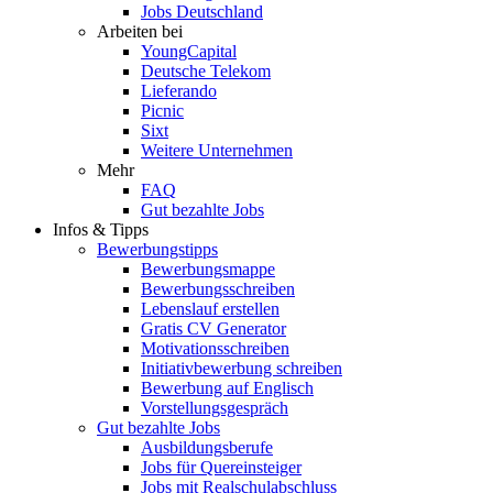
Jobs Deutschland
Arbeiten bei
YoungCapital
Deutsche Telekom
Lieferando
Picnic
Sixt
Weitere Unternehmen
Mehr
FAQ
Gut bezahlte Jobs
Infos & Tipps
Bewerbungstipps
Bewerbungsmappe
Bewerbungsschreiben
Lebenslauf erstellen
Gratis CV Generator
Motivationsschreiben
Initiativbewerbung schreiben
Bewerbung auf Englisch
Vorstellungsgespräch
Gut bezahlte Jobs
Ausbildungsberufe
Jobs für Quereinsteiger
Jobs mit Realschulabschluss