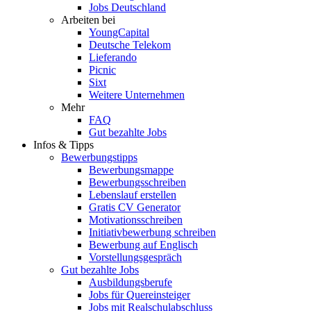
Jobs Deutschland
Arbeiten bei
YoungCapital
Deutsche Telekom
Lieferando
Picnic
Sixt
Weitere Unternehmen
Mehr
FAQ
Gut bezahlte Jobs
Infos & Tipps
Bewerbungstipps
Bewerbungsmappe
Bewerbungsschreiben
Lebenslauf erstellen
Gratis CV Generator
Motivationsschreiben
Initiativbewerbung schreiben
Bewerbung auf Englisch
Vorstellungsgespräch
Gut bezahlte Jobs
Ausbildungsberufe
Jobs für Quereinsteiger
Jobs mit Realschulabschluss