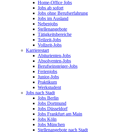
Home-Office Jobs
Jobs ab sofort
Jobs ohne Berufserfahrung
Jobs im Ausland
Nebenjobs
Stellenangebote
Tätigkeitsbereiche
Teilzeit-Jobs
Vollzeit-Jobs
Karrierestart
Abiturienten-Jobs
Absolventen-Jobs
Berufseinsteiger-Jobs
Ferienjobs
Junior-Jobs
Praktikum
Werkstudent
Jobs nach Stadt
Jobs Berlin
Jobs Dortmund
Jobs Düsseldorf
Jobs Frankfurt am Main
Jobs Köln
Jobs München
Stellenangebote nach Stadt