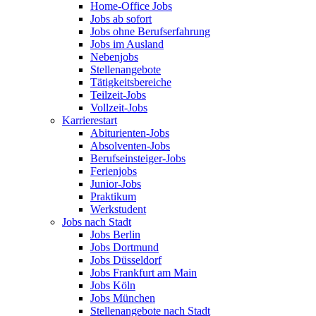
Home-Office Jobs
Jobs ab sofort
Jobs ohne Berufserfahrung
Jobs im Ausland
Nebenjobs
Stellenangebote
Tätigkeitsbereiche
Teilzeit-Jobs
Vollzeit-Jobs
Karrierestart
Abiturienten-Jobs
Absolventen-Jobs
Berufseinsteiger-Jobs
Ferienjobs
Junior-Jobs
Praktikum
Werkstudent
Jobs nach Stadt
Jobs Berlin
Jobs Dortmund
Jobs Düsseldorf
Jobs Frankfurt am Main
Jobs Köln
Jobs München
Stellenangebote nach Stadt