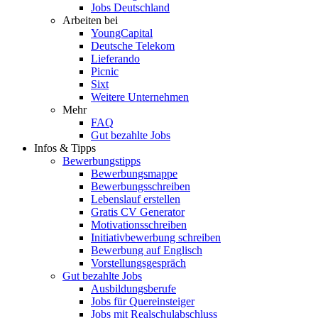
Jobs Deutschland
Arbeiten bei
YoungCapital
Deutsche Telekom
Lieferando
Picnic
Sixt
Weitere Unternehmen
Mehr
FAQ
Gut bezahlte Jobs
Infos & Tipps
Bewerbungstipps
Bewerbungsmappe
Bewerbungsschreiben
Lebenslauf erstellen
Gratis CV Generator
Motivationsschreiben
Initiativbewerbung schreiben
Bewerbung auf Englisch
Vorstellungsgespräch
Gut bezahlte Jobs
Ausbildungsberufe
Jobs für Quereinsteiger
Jobs mit Realschulabschluss