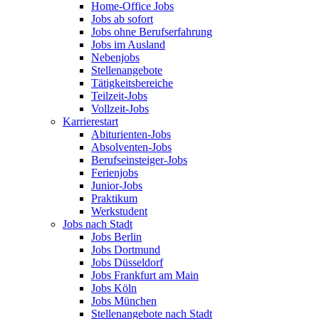
Home-Office Jobs
Jobs ab sofort
Jobs ohne Berufserfahrung
Jobs im Ausland
Nebenjobs
Stellenangebote
Tätigkeitsbereiche
Teilzeit-Jobs
Vollzeit-Jobs
Karrierestart
Abiturienten-Jobs
Absolventen-Jobs
Berufseinsteiger-Jobs
Ferienjobs
Junior-Jobs
Praktikum
Werkstudent
Jobs nach Stadt
Jobs Berlin
Jobs Dortmund
Jobs Düsseldorf
Jobs Frankfurt am Main
Jobs Köln
Jobs München
Stellenangebote nach Stadt