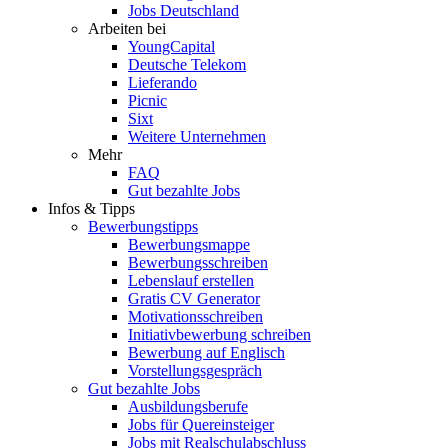
Jobs Deutschland
Arbeiten bei
YoungCapital
Deutsche Telekom
Lieferando
Picnic
Sixt
Weitere Unternehmen
Mehr
FAQ
Gut bezahlte Jobs
Infos & Tipps
Bewerbungstipps
Bewerbungsmappe
Bewerbungsschreiben
Lebenslauf erstellen
Gratis CV Generator
Motivationsschreiben
Initiativbewerbung schreiben
Bewerbung auf Englisch
Vorstellungsgespräch
Gut bezahlte Jobs
Ausbildungsberufe
Jobs für Quereinsteiger
Jobs mit Realschulabschluss