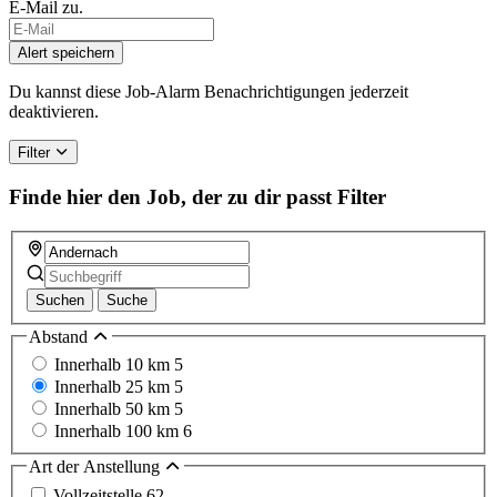
E-Mail zu.
If
you
Alert speichern
are
a
Du kannst diese Job-Alarm Benachrichtigungen jederzeit
human,
deaktivieren.
ignore
this
Filter
field
Finde hier den Job, der zu dir passt
Filter
Suchen
Suche
Abstand
Innerhalb 10 km
5
Innerhalb 25 km
5
Innerhalb 50 km
5
Innerhalb 100 km
6
Art der Anstellung
Vollzeitstelle
62