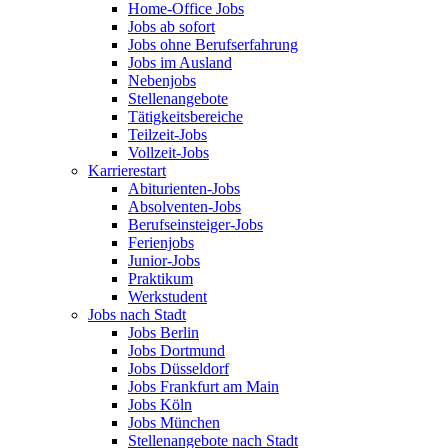
Home-Office Jobs
Jobs ab sofort
Jobs ohne Berufserfahrung
Jobs im Ausland
Nebenjobs
Stellenangebote
Tätigkeitsbereiche
Teilzeit-Jobs
Vollzeit-Jobs
Karrierestart
Abiturienten-Jobs
Absolventen-Jobs
Berufseinsteiger-Jobs
Ferienjobs
Junior-Jobs
Praktikum
Werkstudent
Jobs nach Stadt
Jobs Berlin
Jobs Dortmund
Jobs Düsseldorf
Jobs Frankfurt am Main
Jobs Köln
Jobs München
Stellenangebote nach Stadt