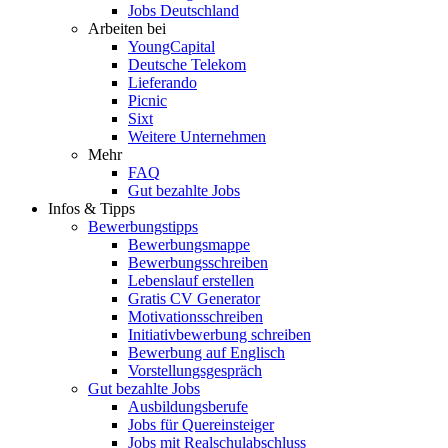
Jobs Deutschland
Arbeiten bei
YoungCapital
Deutsche Telekom
Lieferando
Picnic
Sixt
Weitere Unternehmen
Mehr
FAQ
Gut bezahlte Jobs
Infos & Tipps
Bewerbungstipps
Bewerbungsmappe
Bewerbungsschreiben
Lebenslauf erstellen
Gratis CV Generator
Motivationsschreiben
Initiativbewerbung schreiben
Bewerbung auf Englisch
Vorstellungsgespräch
Gut bezahlte Jobs
Ausbildungsberufe
Jobs für Quereinsteiger
Jobs mit Realschulabschluss