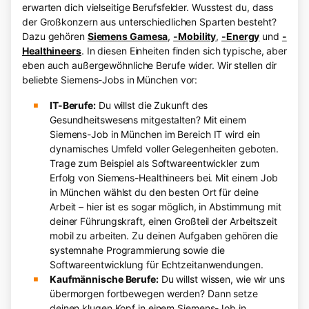
erwarten dich vielseitige Berufsfelder. Wusstest du, dass
der Großkonzern aus unterschiedlichen Sparten besteht?
Dazu gehören
Siemens Gamesa
,
-Mobility
,
-Energy
und
-
Healthineers
. In diesen Einheiten finden sich typische, aber
eben auch außergewöhnliche Berufe wider. Wir stellen dir
beliebte Siemens-Jobs in München vor:
IT-Berufe:
Du willst die Zukunft des
Gesundheitswesens mitgestalten? Mit einem
Siemens-Job in München im Bereich IT wird ein
dynamisches Umfeld voller Gelegenheiten geboten.
Trage zum Beispiel als Softwareentwickler zum
Erfolg von Siemens-Healthineers bei. Mit einem Job
in München wählst du den besten Ort für deine
Arbeit – hier ist es sogar möglich, in Abstimmung mit
deiner Führungskraft, einen Großteil der Arbeitszeit
mobil zu arbeiten. Zu deinen Aufgaben gehören die
systemnahe Programmierung sowie die
Softwareentwicklung für Echtzeitanwendungen.
Kaufmännische Berufe:
Du willst wissen, wie wir uns
übermorgen fortbewegen werden? Dann setze
deinen klugen Kopf in einem Siemens-Job in