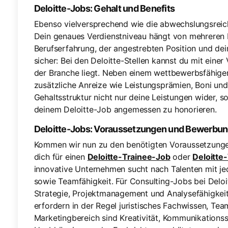
Deloitte-Jobs: Gehalt und Benefits
Ebenso vielversprechend wie die abwechslungsreiche
Dein genaues Verdienstniveau hängt von mehreren F
Berufserfahrung, der angestrebten Position und dein
sicher: Bei den Deloitte-Stellen kannst du mit eine
der Branche liegt. Neben einem wettbewerbsfähige
zusätzliche Anreize wie Leistungsprämien, Boni und 
Gehaltsstruktur nicht nur deine Leistungen wider, 
deinem Deloitte-Job angemessen zu honorieren.
Deloitte-Jobs: Voraussetzungen und Bewerbu
Kommen wir nun zu den benötigten Voraussetzungen
dich für einen
Deloitte-Trainee-Job
oder
Deloitte
innovative Unternehmen sucht nach Talenten mit j
sowie Teamfähigkeit. Für Consulting-Jobs bei Deloi
Strategie, Projektmanagement und Analysefähigkeite
erfordern in der Regel juristisches Fachwissen, Tea
Marketingbereich sind Kreativität, Kommunikations