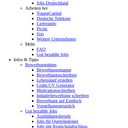
Jobs Deutschland
Arbeiten bei
YoungCapital
Deutsche Telekom
Lieferando
Picnic
Sixt
Weitere Unternehmen
Mehr
FAQ
Gut bezahlte Jobs
Infos & Tipps
Bewerbungstipps
Bewerbungsmappe
Bewerbungsschreiben
Lebenslauf erstellen
Gratis CV Generator
Motivationsschreiben
Initiativbewerbung schreiben
Bewerbung auf Englisch
Vorstellungsgespräch
Gut bezahlte Jobs
Ausbildungsberufe
Jobs für Quereinsteiger
Jobs mit Realschulabschluss