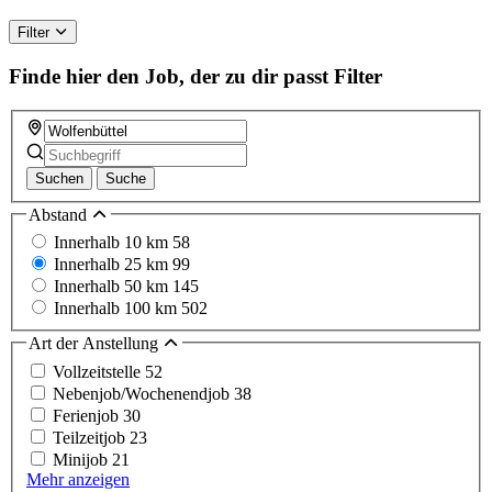
ignore
this
Filter
field
Finde hier den Job, der zu dir passt
Filter
Suchen
Suche
Abstand
Innerhalb 10 km
58
Innerhalb 25 km
99
Innerhalb 50 km
145
Innerhalb 100 km
502
Art der Anstellung
Vollzeitstelle
52
Nebenjob/Wochenendjob
38
Ferienjob
30
Teilzeitjob
23
Minijob
21
Mehr anzeigen