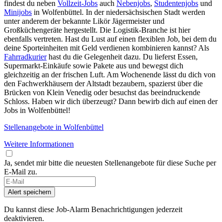
findest du neben
Vollzeit-Jobs
auch
Nebenjobs
,
Studentenjobs
und
Minijobs
in Wolfenbüttel. In der niedersächsischen Stadt werden
unter anderem der bekannte Likör Jägermeister und
Großküchengeräte hergestellt. Die Logistik-Branche ist hier
ebenfalls vertreten. Hast du Lust auf einen flexiblen Job, bei dem du
deine Sporteinheiten mit Geld verdienen kombinieren kannst? Als
Fahrradkurier
hast du die Gelegenheit dazu. Du lieferst Essen,
Supermarkt-Einkäufe sowie Pakete aus und bewegst dich
gleichzeitig an der frischen Luft. Am Wochenende lässt du dich von
den Fachwerkhäusern der Altstadt bezaubern, spazierst über die
Brücken von Klein Venedig oder besuchst das beeindruckende
Schloss. Haben wir dich überzeugt? Dann bewirb dich auf einen der
Jobs in Wolfenbüttel!
Stellenangebote in Wolfenbüttel
Weitere Informationen
Ja, sendet mir bitte die neuesten Stellenangebote für diese Suche per
E-Mail zu.
If
you
Alert speichern
are
a
Du kannst diese Job-Alarm Benachrichtigungen jederzeit
human,
deaktivieren.