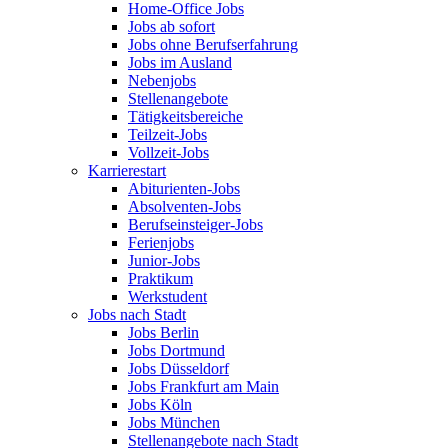
Home-Office Jobs
Jobs ab sofort
Jobs ohne Berufserfahrung
Jobs im Ausland
Nebenjobs
Stellenangebote
Tätigkeitsbereiche
Teilzeit-Jobs
Vollzeit-Jobs
Karrierestart
Abiturienten-Jobs
Absolventen-Jobs
Berufseinsteiger-Jobs
Ferienjobs
Junior-Jobs
Praktikum
Werkstudent
Jobs nach Stadt
Jobs Berlin
Jobs Dortmund
Jobs Düsseldorf
Jobs Frankfurt am Main
Jobs Köln
Jobs München
Stellenangebote nach Stadt