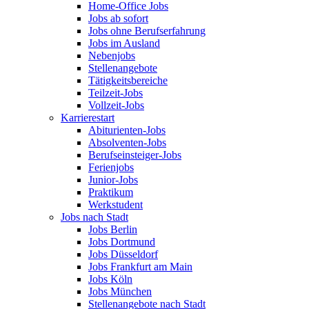
Home-Office Jobs
Jobs ab sofort
Jobs ohne Berufserfahrung
Jobs im Ausland
Nebenjobs
Stellenangebote
Tätigkeitsbereiche
Teilzeit-Jobs
Vollzeit-Jobs
Karrierestart
Abiturienten-Jobs
Absolventen-Jobs
Berufseinsteiger-Jobs
Ferienjobs
Junior-Jobs
Praktikum
Werkstudent
Jobs nach Stadt
Jobs Berlin
Jobs Dortmund
Jobs Düsseldorf
Jobs Frankfurt am Main
Jobs Köln
Jobs München
Stellenangebote nach Stadt