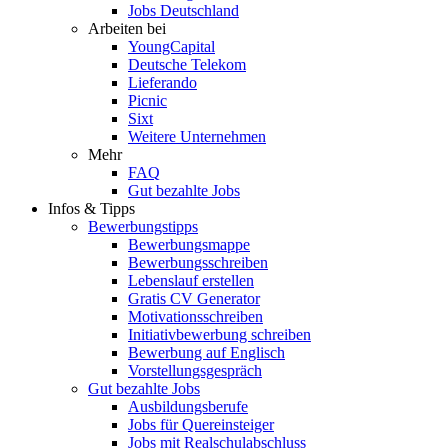
Jobs Deutschland
Arbeiten bei
YoungCapital
Deutsche Telekom
Lieferando
Picnic
Sixt
Weitere Unternehmen
Mehr
FAQ
Gut bezahlte Jobs
Infos & Tipps
Bewerbungstipps
Bewerbungsmappe
Bewerbungsschreiben
Lebenslauf erstellen
Gratis CV Generator
Motivationsschreiben
Initiativbewerbung schreiben
Bewerbung auf Englisch
Vorstellungsgespräch
Gut bezahlte Jobs
Ausbildungsberufe
Jobs für Quereinsteiger
Jobs mit Realschulabschluss