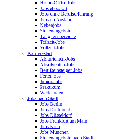
Home-Office Jobs
Jobs ab sofort
Jobs ohne Berufserfahrung
Jobs im Ausland
Nebenjobs
Stellenangebote
Tätigkeitsbereiche
Teilzeit-Jobs
Vollzeit-Jobs
Karrierestart
Abiturienten-Jobs
Absolventen-Jobs
Berufseinsteiger-Jobs
Ferienjobs
Junior-Jobs
Praktikum
Werkstudent
Jobs nach Stadt
Jobs Berlin
Jobs Dortmund
Jobs Düsseldorf
Jobs Frankfurt am Main
Jobs Köln
Jobs München
Stellenangebote nach Stadt