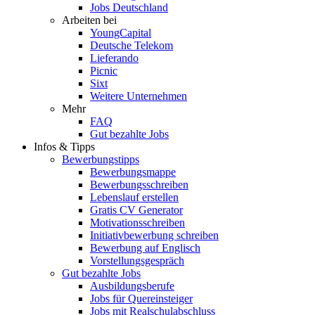
Jobs Deutschland
Arbeiten bei
YoungCapital
Deutsche Telekom
Lieferando
Picnic
Sixt
Weitere Unternehmen
Mehr
FAQ
Gut bezahlte Jobs
Infos & Tipps
Bewerbungstipps
Bewerbungsmappe
Bewerbungsschreiben
Lebenslauf erstellen
Gratis CV Generator
Motivationsschreiben
Initiativbewerbung schreiben
Bewerbung auf Englisch
Vorstellungsgespräch
Gut bezahlte Jobs
Ausbildungsberufe
Jobs für Quereinsteiger
Jobs mit Realschulabschluss