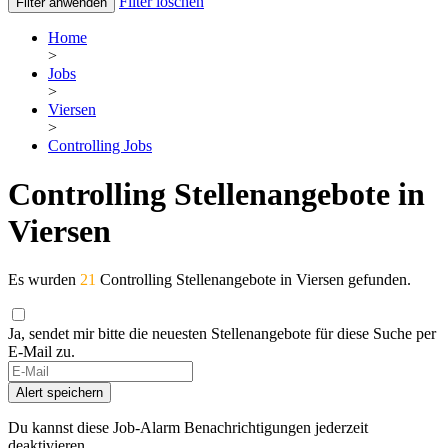
Filter löschen
Filter anwenden
Home
>
Jobs
>
Viersen
>
Controlling Jobs
Controlling Stellenangebote in
Viersen
Es wurden
21
Controlling Stellenangebote in Viersen gefunden.
Ja, sendet mir bitte die neuesten Stellenangebote für diese Suche per
E-Mail zu.
If
you
Alert speichern
are
a
Du kannst diese Job-Alarm Benachrichtigungen jederzeit
human,
deaktivieren.