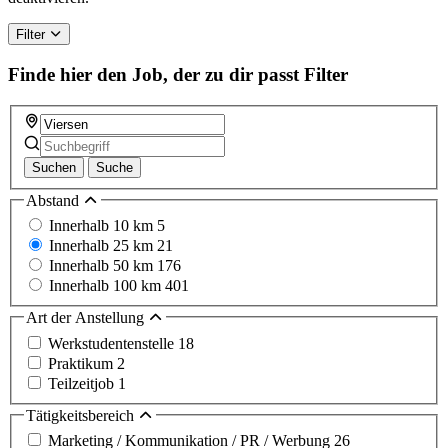
ignore
this
Filter
field
Finde hier den Job, der zu dir passt
Filter
Suchen
Suche
Abstand
Innerhalb 10 km
5
Innerhalb 25 km
21
Innerhalb 50 km
176
Innerhalb 100 km
401
Art der Anstellung
Werkstudentenstelle
18
Praktikum
2
Teilzeitjob
1
Tätigkeitsbereich
Marketing / Kommunikation / PR / Werbung
26