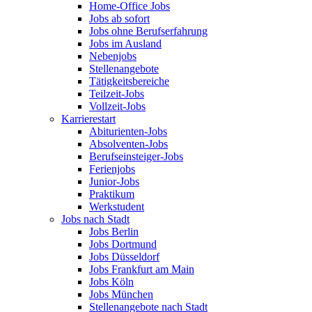
Home-Office Jobs
Jobs ab sofort
Jobs ohne Berufserfahrung
Jobs im Ausland
Nebenjobs
Stellenangebote
Tätigkeitsbereiche
Teilzeit-Jobs
Vollzeit-Jobs
Karrierestart
Abiturienten-Jobs
Absolventen-Jobs
Berufseinsteiger-Jobs
Ferienjobs
Junior-Jobs
Praktikum
Werkstudent
Jobs nach Stadt
Jobs Berlin
Jobs Dortmund
Jobs Düsseldorf
Jobs Frankfurt am Main
Jobs Köln
Jobs München
Stellenangebote nach Stadt