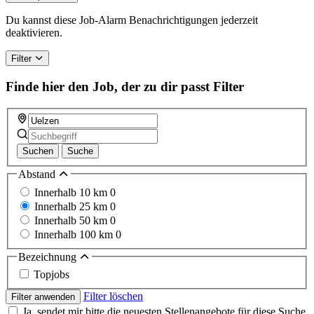
are
a
Du kannst diese Job-Alarm Benachrichtigungen jederzeit
human,
deaktivieren.
ignore
this
Filter
field
Finde hier den Job, der zu dir passt
Filter
Suchen
Suche
Abstand
Innerhalb 10 km
0
Innerhalb 25 km
0
Innerhalb 50 km
0
Innerhalb 100 km
0
Bezeichnung
Topjobs
Filter löschen
Filter anwenden
Ja, sendet mir bitte die neuesten Stellenangebote für diese Suche