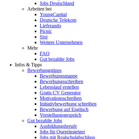
Jobs Deutschland
Arbeiten bei
YoungCapital
Deutsche Telekom
Lieferando
Picnic
Sixt
Weitere Unternehmen
Mehr
FAQ
Gut bezahlte Jobs
Infos & Tipps
Bewerbungstipps
Bewerbungsmappe
Bewerbungsschreiben
Lebenslauf erstellen
Gratis CV Generator
Motivationsschreiben
Initiativbewerbung schreiben
Bewerbung auf Englisch
Vorstellungsgespräch
Gut bezahlte Jobs
Ausbildungsberufe
Jobs für Quereinsteiger
Jobs mit Realschulabschluss