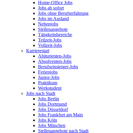
Home-Office Jobs
Jobs ab sofort
Jobs ohne Berufserfahrung
Jobs im Ausland
Nebenjobs
Stellenangebote
Tätigkeitsbereiche
Teilzeit-Jobs
Vollzeit-Jobs
Karrierestart
Abiturienten-Jobs
Absolventen-Jobs
Berufseinsteiger-Jobs
Ferienjobs
Junior-Jobs
Praktikum
Werkstudent
Jobs nach Stadt
Jobs Berlin
Jobs Dortmund
Jobs Düsseldorf
Jobs Frankfurt am Main
Jobs Köln
Jobs München
Stellenangebote nach Stadt