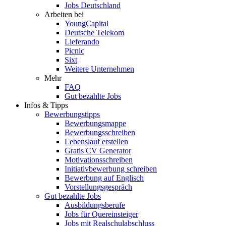
Jobs Deutschland
Arbeiten bei
YoungCapital
Deutsche Telekom
Lieferando
Picnic
Sixt
Weitere Unternehmen
Mehr
FAQ
Gut bezahlte Jobs
Infos & Tipps
Bewerbungstipps
Bewerbungsmappe
Bewerbungsschreiben
Lebenslauf erstellen
Gratis CV Generator
Motivationsschreiben
Initiativbewerbung schreiben
Bewerbung auf Englisch
Vorstellungsgespräch
Gut bezahlte Jobs
Ausbildungsberufe
Jobs für Quereinsteiger
Jobs mit Realschulabschluss