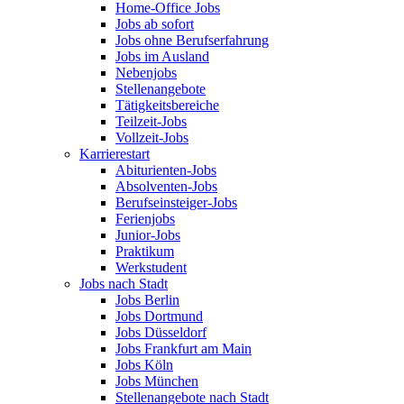
Home-Office Jobs
Jobs ab sofort
Jobs ohne Berufserfahrung
Jobs im Ausland
Nebenjobs
Stellenangebote
Tätigkeitsbereiche
Teilzeit-Jobs
Vollzeit-Jobs
Karrierestart
Abiturienten-Jobs
Absolventen-Jobs
Berufseinsteiger-Jobs
Ferienjobs
Junior-Jobs
Praktikum
Werkstudent
Jobs nach Stadt
Jobs Berlin
Jobs Dortmund
Jobs Düsseldorf
Jobs Frankfurt am Main
Jobs Köln
Jobs München
Stellenangebote nach Stadt