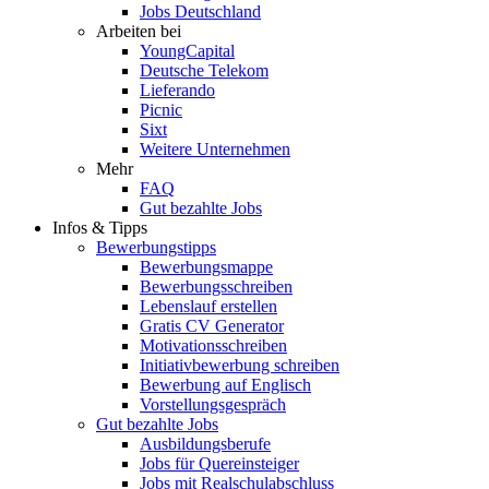
Jobs Deutschland
Arbeiten bei
YoungCapital
Deutsche Telekom
Lieferando
Picnic
Sixt
Weitere Unternehmen
Mehr
FAQ
Gut bezahlte Jobs
Infos & Tipps
Bewerbungstipps
Bewerbungsmappe
Bewerbungsschreiben
Lebenslauf erstellen
Gratis CV Generator
Motivationsschreiben
Initiativbewerbung schreiben
Bewerbung auf Englisch
Vorstellungsgespräch
Gut bezahlte Jobs
Ausbildungsberufe
Jobs für Quereinsteiger
Jobs mit Realschulabschluss