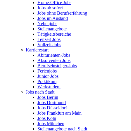
Home-Office Jobs
Jobs ab sofort
Jobs ohne Berufserfahrung
Jobs im Ausland
Nebenjobs
Stellenangebote
Tätigkeitsbereiche
Teilzeit-Jobs
Vollzeit-Jobs
Karrierestart
Abiturienten-Jobs
Absolventen-Jobs
Berufseinsteiger-Jobs
Ferienjobs
Junior-Jobs
Praktikum
Werkstudent
Jobs nach Stadt
Jobs Berlin
Jobs Dortmund
Jobs Düsseldorf
Jobs Frankfurt am Main
Jobs Köln
Jobs München
Stellenangebote nach Stadt