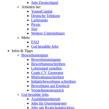
Jobs Deutschland
Arbeiten bei
YoungCapital
Deutsche Telekom
Lieferando
Picnic
Sixt
Weitere Unternehmen
Mehr
FAQ
Gut bezahlte Jobs
Infos & Tipps
Bewerbungstipps
Bewerbungsmappe
Bewerbungsschreiben
Lebenslauf erstellen
Gratis CV Generator
Motivationsschreiben
Initiativbewerbung schreiben
Bewerbung auf Englisch
Vorstellungsgespräch
Gut bezahlte Jobs
Ausbildungsberufe
Jobs für Quereinsteiger
Jobs mit Realschulabschluss