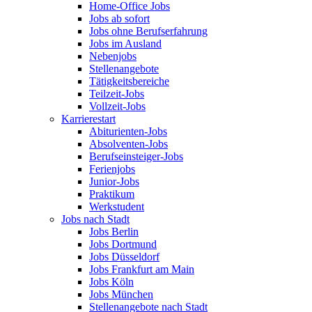
Home-Office Jobs
Jobs ab sofort
Jobs ohne Berufserfahrung
Jobs im Ausland
Nebenjobs
Stellenangebote
Tätigkeitsbereiche
Teilzeit-Jobs
Vollzeit-Jobs
Karrierestart
Abiturienten-Jobs
Absolventen-Jobs
Berufseinsteiger-Jobs
Ferienjobs
Junior-Jobs
Praktikum
Werkstudent
Jobs nach Stadt
Jobs Berlin
Jobs Dortmund
Jobs Düsseldorf
Jobs Frankfurt am Main
Jobs Köln
Jobs München
Stellenangebote nach Stadt