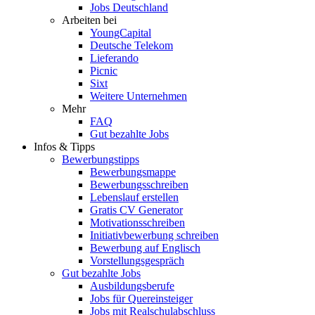
Jobs Deutschland
Arbeiten bei
YoungCapital
Deutsche Telekom
Lieferando
Picnic
Sixt
Weitere Unternehmen
Mehr
FAQ
Gut bezahlte Jobs
Infos & Tipps
Bewerbungstipps
Bewerbungsmappe
Bewerbungsschreiben
Lebenslauf erstellen
Gratis CV Generator
Motivationsschreiben
Initiativbewerbung schreiben
Bewerbung auf Englisch
Vorstellungsgespräch
Gut bezahlte Jobs
Ausbildungsberufe
Jobs für Quereinsteiger
Jobs mit Realschulabschluss