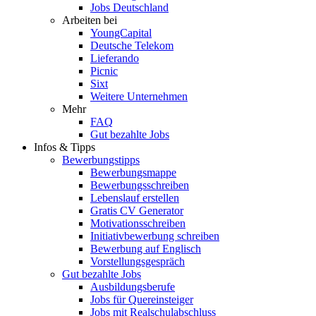
Jobs Deutschland
Arbeiten bei
YoungCapital
Deutsche Telekom
Lieferando
Picnic
Sixt
Weitere Unternehmen
Mehr
FAQ
Gut bezahlte Jobs
Infos & Tipps
Bewerbungstipps
Bewerbungsmappe
Bewerbungsschreiben
Lebenslauf erstellen
Gratis CV Generator
Motivationsschreiben
Initiativbewerbung schreiben
Bewerbung auf Englisch
Vorstellungsgespräch
Gut bezahlte Jobs
Ausbildungsberufe
Jobs für Quereinsteiger
Jobs mit Realschulabschluss