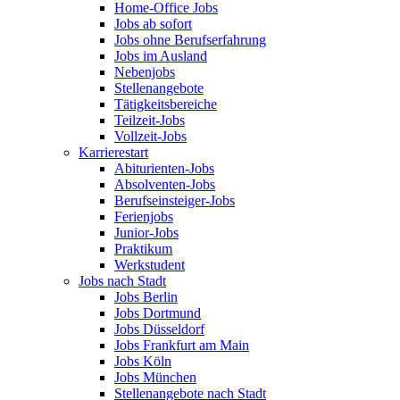
Home-Office Jobs
Jobs ab sofort
Jobs ohne Berufserfahrung
Jobs im Ausland
Nebenjobs
Stellenangebote
Tätigkeitsbereiche
Teilzeit-Jobs
Vollzeit-Jobs
Karrierestart
Abiturienten-Jobs
Absolventen-Jobs
Berufseinsteiger-Jobs
Ferienjobs
Junior-Jobs
Praktikum
Werkstudent
Jobs nach Stadt
Jobs Berlin
Jobs Dortmund
Jobs Düsseldorf
Jobs Frankfurt am Main
Jobs Köln
Jobs München
Stellenangebote nach Stadt