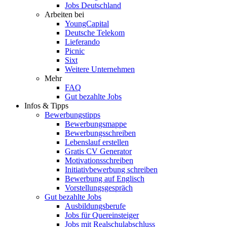
Jobs Deutschland
Arbeiten bei
YoungCapital
Deutsche Telekom
Lieferando
Picnic
Sixt
Weitere Unternehmen
Mehr
FAQ
Gut bezahlte Jobs
Infos & Tipps
Bewerbungstipps
Bewerbungsmappe
Bewerbungsschreiben
Lebenslauf erstellen
Gratis CV Generator
Motivationsschreiben
Initiativbewerbung schreiben
Bewerbung auf Englisch
Vorstellungsgespräch
Gut bezahlte Jobs
Ausbildungsberufe
Jobs für Quereinsteiger
Jobs mit Realschulabschluss