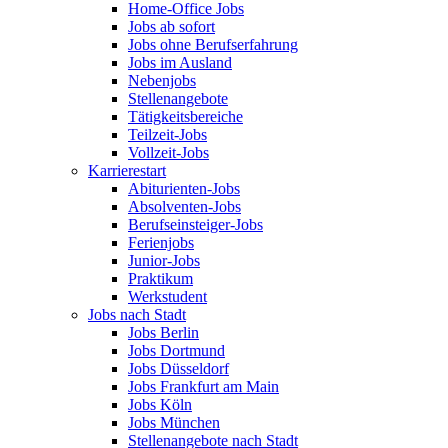
Home-Office Jobs
Jobs ab sofort
Jobs ohne Berufserfahrung
Jobs im Ausland
Nebenjobs
Stellenangebote
Tätigkeitsbereiche
Teilzeit-Jobs
Vollzeit-Jobs
Karrierestart
Abiturienten-Jobs
Absolventen-Jobs
Berufseinsteiger-Jobs
Ferienjobs
Junior-Jobs
Praktikum
Werkstudent
Jobs nach Stadt
Jobs Berlin
Jobs Dortmund
Jobs Düsseldorf
Jobs Frankfurt am Main
Jobs Köln
Jobs München
Stellenangebote nach Stadt