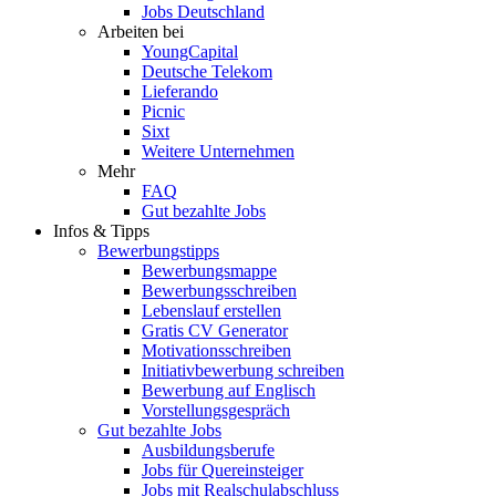
Jobs Deutschland
Arbeiten bei
YoungCapital
Deutsche Telekom
Lieferando
Picnic
Sixt
Weitere Unternehmen
Mehr
FAQ
Gut bezahlte Jobs
Infos & Tipps
Bewerbungstipps
Bewerbungsmappe
Bewerbungsschreiben
Lebenslauf erstellen
Gratis CV Generator
Motivationsschreiben
Initiativbewerbung schreiben
Bewerbung auf Englisch
Vorstellungsgespräch
Gut bezahlte Jobs
Ausbildungsberufe
Jobs für Quereinsteiger
Jobs mit Realschulabschluss