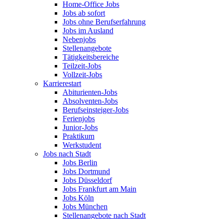
Home-Office Jobs
Jobs ab sofort
Jobs ohne Berufserfahrung
Jobs im Ausland
Nebenjobs
Stellenangebote
Tätigkeitsbereiche
Teilzeit-Jobs
Vollzeit-Jobs
Karrierestart
Abiturienten-Jobs
Absolventen-Jobs
Berufseinsteiger-Jobs
Ferienjobs
Junior-Jobs
Praktikum
Werkstudent
Jobs nach Stadt
Jobs Berlin
Jobs Dortmund
Jobs Düsseldorf
Jobs Frankfurt am Main
Jobs Köln
Jobs München
Stellenangebote nach Stadt