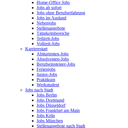
Home-Office Jobs
Jobs ab sofort
Jobs ohne Berufserfahrung
Jobs im Ausland
Nebenjobs
Stellenangebote
Tätigkeitsbereiche
Teilzeit-Jobs
Vollzeit-Jobs
Karrierestart
Abiturienten-Jobs
Absolventen-Jobs
Berufseinsteiger-Jobs
Ferienjobs
Junior-Jobs
Praktikum
Werkstudent
Jobs nach Stadt
Jobs Berlin
Jobs Dortmund
Jobs Düsseldorf
Jobs Frankfurt am Main
Jobs Köln
Jobs München
Stellenangebote nach Stadt