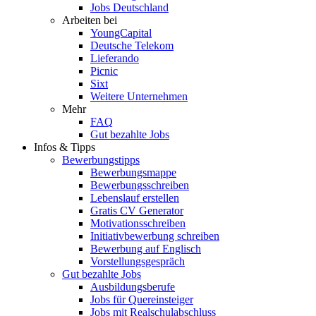
Jobs Deutschland
Arbeiten bei
YoungCapital
Deutsche Telekom
Lieferando
Picnic
Sixt
Weitere Unternehmen
Mehr
FAQ
Gut bezahlte Jobs
Infos & Tipps
Bewerbungstipps
Bewerbungsmappe
Bewerbungsschreiben
Lebenslauf erstellen
Gratis CV Generator
Motivationsschreiben
Initiativbewerbung schreiben
Bewerbung auf Englisch
Vorstellungsgespräch
Gut bezahlte Jobs
Ausbildungsberufe
Jobs für Quereinsteiger
Jobs mit Realschulabschluss