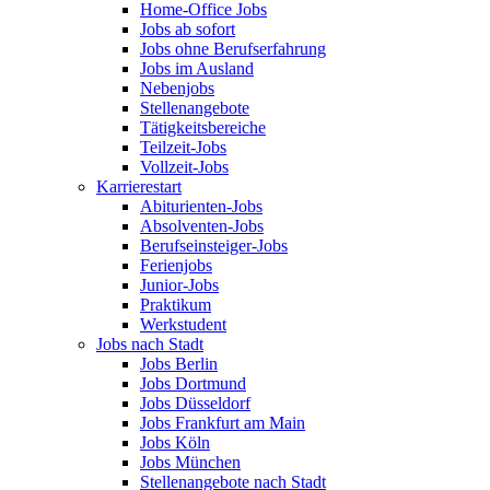
Home-Office Jobs
Jobs ab sofort
Jobs ohne Berufserfahrung
Jobs im Ausland
Nebenjobs
Stellenangebote
Tätigkeitsbereiche
Teilzeit-Jobs
Vollzeit-Jobs
Karrierestart
Abiturienten-Jobs
Absolventen-Jobs
Berufseinsteiger-Jobs
Ferienjobs
Junior-Jobs
Praktikum
Werkstudent
Jobs nach Stadt
Jobs Berlin
Jobs Dortmund
Jobs Düsseldorf
Jobs Frankfurt am Main
Jobs Köln
Jobs München
Stellenangebote nach Stadt