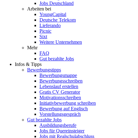
Jobs Deutschland
Arbeiten bei
YoungCapital
Deutsche Telekom
Lieferando
Picnic
Sixt
Weitere Unternehmen
Mehr
FAQ
Gut bezahlte Jobs
Infos & Tipps
Bewerbungstipps
Bewerbungsmappe
Bewerbungsschreiben
Lebenslauf erstellen
Gratis CV Generator
Motivationsschreiben
Initiativbewerbung schreiben
Bewerbung auf Englisch
Vorstellungsgespräch
Gut bezahlte Jobs
Ausbildungsberufe
Jobs für Quereinsteiger
Jobs mit Realschulabschluss