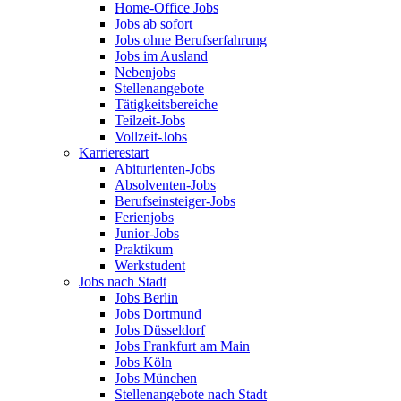
Home-Office Jobs
Jobs ab sofort
Jobs ohne Berufserfahrung
Jobs im Ausland
Nebenjobs
Stellenangebote
Tätigkeitsbereiche
Teilzeit-Jobs
Vollzeit-Jobs
Karrierestart
Abiturienten-Jobs
Absolventen-Jobs
Berufseinsteiger-Jobs
Ferienjobs
Junior-Jobs
Praktikum
Werkstudent
Jobs nach Stadt
Jobs Berlin
Jobs Dortmund
Jobs Düsseldorf
Jobs Frankfurt am Main
Jobs Köln
Jobs München
Stellenangebote nach Stadt