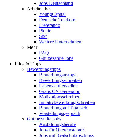
Jobs Deutschland
Arbeiten bei
YoungCapital
Deutsche Telekom
Lieferando
Picnic
Sixt
Weitere Unternehmen
Mehr
FAQ
Gut bezahlte Jobs
Infos & Tipps
Bewerbungstipps
Bewerbungsmappe
Bewerbungsschreiben
Lebenslauf erstellen
Gratis CV Generator
Motivationsschreiben
Initiativbewerbung schreiben
Bewerbung auf Englisch
Vorstellungsgespräch
Gut bezahlte Jobs
Ausbildungsberufe
Jobs für Quereinsteiger
Jobs mit Realschulabschluss