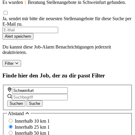
Es wurden
1
Beratung Stellenangebote in Schweinfurt gefunden.
Ja, sendet mir bitte die neuesten Stellenangebote für diese Suche per
E-Mail zu.
If
you
Alert speichern
are
a
Du kannst diese Job-Alarm Benachrichtigungen jederzeit
human,
deaktivieren.
ignore
this
Filter
field
Finde hier den Job, der zu dir passt
Filter
Suchen
Suche
Abstand
Innerhalb 10 km
1
Innerhalb 25 km
1
Innerhalb 50 km
1