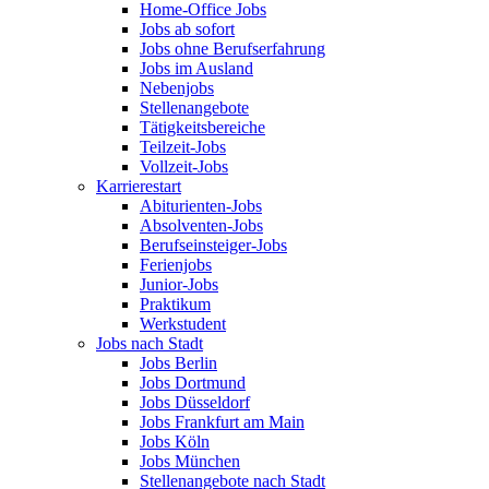
Home-Office Jobs
Jobs ab sofort
Jobs ohne Berufserfahrung
Jobs im Ausland
Nebenjobs
Stellenangebote
Tätigkeitsbereiche
Teilzeit-Jobs
Vollzeit-Jobs
Karrierestart
Abiturienten-Jobs
Absolventen-Jobs
Berufseinsteiger-Jobs
Ferienjobs
Junior-Jobs
Praktikum
Werkstudent
Jobs nach Stadt
Jobs Berlin
Jobs Dortmund
Jobs Düsseldorf
Jobs Frankfurt am Main
Jobs Köln
Jobs München
Stellenangebote nach Stadt