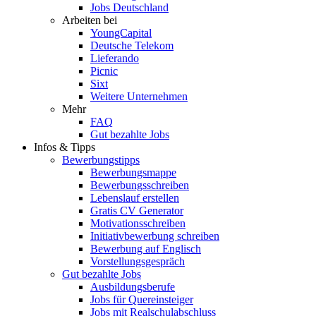
Jobs Deutschland
Arbeiten bei
YoungCapital
Deutsche Telekom
Lieferando
Picnic
Sixt
Weitere Unternehmen
Mehr
FAQ
Gut bezahlte Jobs
Infos & Tipps
Bewerbungstipps
Bewerbungsmappe
Bewerbungsschreiben
Lebenslauf erstellen
Gratis CV Generator
Motivationsschreiben
Initiativbewerbung schreiben
Bewerbung auf Englisch
Vorstellungsgespräch
Gut bezahlte Jobs
Ausbildungsberufe
Jobs für Quereinsteiger
Jobs mit Realschulabschluss