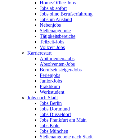
Home-Office Jobs
Jobs ab sofort
Jobs ohne Berufserfahrung
Jobs im Ausland
Nebenjobs
Stellenangebote
Tätigkeitsbereiche
Teilzeit-Jobs
Vollzeit-Jobs
Karrierestart
Abiturienten-Jobs
Absolventen-Jobs
Berufseinsteiger-Jobs
Ferienjobs
Junior-Jobs
Praktikum
Werkstudent
Jobs nach Stadt
Jobs Berlin
Jobs Dortmund
Jobs Düsseldorf
Jobs Frankfurt am Main
Jobs Köln
Jobs München
Stellenangebote nach Stadt