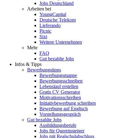
Jobs Deutschland
Arbeiten bei
YoungCapital
Deutsche Telekom
Lieferando
Picnic
Sixt
Weitere Unternehmen
Mehr
FAQ
Gut bezahlte Jobs
Infos & Tipps
Bewerbungstipps
Bewerbungsmappe
Bewerbungsschreiben
Lebenslauf erstellen
Gratis CV Generator
Motivationsschreiben
Initiativbewerbung schreiben
Bewerbung auf Englisch
Vorstellungsgespräch
Gut bezahlte Jobs
Ausbildungsberufe
Jobs für Quereinsteiger
Jobs mit Realschulabschluss