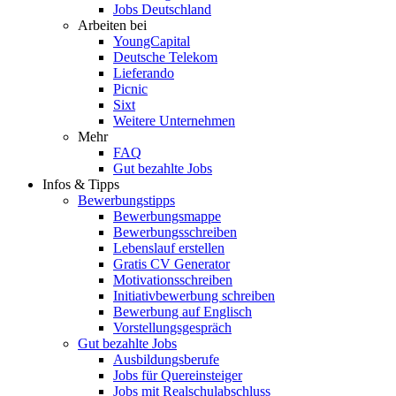
Jobs Deutschland
Arbeiten bei
YoungCapital
Deutsche Telekom
Lieferando
Picnic
Sixt
Weitere Unternehmen
Mehr
FAQ
Gut bezahlte Jobs
Infos & Tipps
Bewerbungstipps
Bewerbungsmappe
Bewerbungsschreiben
Lebenslauf erstellen
Gratis CV Generator
Motivationsschreiben
Initiativbewerbung schreiben
Bewerbung auf Englisch
Vorstellungsgespräch
Gut bezahlte Jobs
Ausbildungsberufe
Jobs für Quereinsteiger
Jobs mit Realschulabschluss