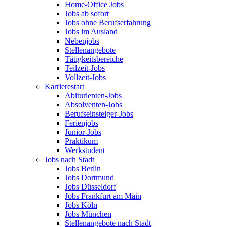
Home-Office Jobs
Jobs ab sofort
Jobs ohne Berufserfahrung
Jobs im Ausland
Nebenjobs
Stellenangebote
Tätigkeitsbereiche
Teilzeit-Jobs
Vollzeit-Jobs
Karrierestart
Abiturienten-Jobs
Absolventen-Jobs
Berufseinsteiger-Jobs
Ferienjobs
Junior-Jobs
Praktikum
Werkstudent
Jobs nach Stadt
Jobs Berlin
Jobs Dortmund
Jobs Düsseldorf
Jobs Frankfurt am Main
Jobs Köln
Jobs München
Stellenangebote nach Stadt