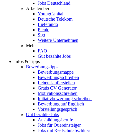
Jobs Deutschland
Arbeiten bei
YoungCapital
Deutsche Telekom
Lieferando
Picnic
Sixt
Weitere Unternehmen
Mehr
FAQ
Gut bezahlte Jobs
Infos & Tipps
Bewerbungstipps
Bewerbungsmappe
Bewerbungsschreiben
Lebenslauf erstellen
Gratis CV Generator
Motivationsschreiben
Initiativbewerbung schreiben
Bewerbung auf Englisch
Vorstellungsgespräch
Gut bezahlte Jobs
Ausbildungsberufe
Jobs für Quereinsteiger
Jobs mit Realschulabschluss