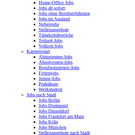
Home-Office Jobs
Jobs ab sofort
Jobs ohne Berufserfahrung
Jobs im Ausland
Nebenjobs
Stellenangebote
Tätigkeitsbereiche
Teilzeit-Jobs
Vollzeit-Jobs
Karrierestart
Abiturienten-Jobs
Absolventen-Jobs
Berufseinsteiger-Jobs
Ferienjobs
Junior-Jobs
Praktikum
Werkstudent
Jobs nach Stadt
Jobs Berlin
Jobs Dortmund
Jobs Düsseldorf
Jobs Frankfurt am Main
Jobs Köln
Jobs München
Stellenangebote nach Stadt