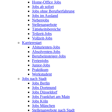
Home-Office Jobs
Jobs ab sofort
Jobs ohne Berufserfahrung
Jobs im Ausland
Nebenjobs
Stellenangebote
Tätigkeitsbereiche
Teilzeit-Jobs
Vollzeit-Jobs
Karrierestart
Abiturienten-Jobs
Absolventen-Jobs
Berufseinsteiger-Jobs
Ferienjobs
Junior-Jobs
Praktikum
Werkstudent
Jobs nach Stadt
Jobs Berlin
Jobs Dortmund
Jobs Düsseldorf
Jobs Frankfurt am Main
Jobs Köln
Jobs München
Stellenangebote nach Stadt