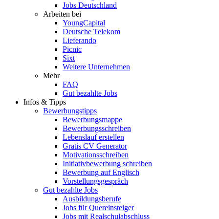
Jobs Deutschland
Arbeiten bei
YoungCapital
Deutsche Telekom
Lieferando
Picnic
Sixt
Weitere Unternehmen
Mehr
FAQ
Gut bezahlte Jobs
Infos & Tipps
Bewerbungstipps
Bewerbungsmappe
Bewerbungsschreiben
Lebenslauf erstellen
Gratis CV Generator
Motivationsschreiben
Initiativbewerbung schreiben
Bewerbung auf Englisch
Vorstellungsgespräch
Gut bezahlte Jobs
Ausbildungsberufe
Jobs für Quereinsteiger
Jobs mit Realschulabschluss