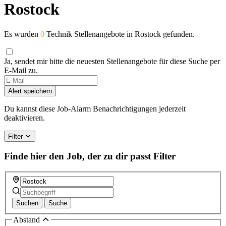
Rostock
Es wurden
0
Technik Stellenangebote in Rostock gefunden.
Ja, sendet mir bitte die neuesten Stellenangebote für diese Suche per
E-Mail zu.
If
you
Alert speichern
are
a
Du kannst diese Job-Alarm Benachrichtigungen jederzeit
human,
deaktivieren.
ignore
this
Filter
field
Finde hier den Job, der zu dir passt
Filter
Suchen
Suche
Abstand