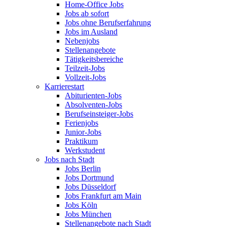
Home-Office Jobs
Jobs ab sofort
Jobs ohne Berufserfahrung
Jobs im Ausland
Nebenjobs
Stellenangebote
Tätigkeitsbereiche
Teilzeit-Jobs
Vollzeit-Jobs
Karrierestart
Abiturienten-Jobs
Absolventen-Jobs
Berufseinsteiger-Jobs
Ferienjobs
Junior-Jobs
Praktikum
Werkstudent
Jobs nach Stadt
Jobs Berlin
Jobs Dortmund
Jobs Düsseldorf
Jobs Frankfurt am Main
Jobs Köln
Jobs München
Stellenangebote nach Stadt