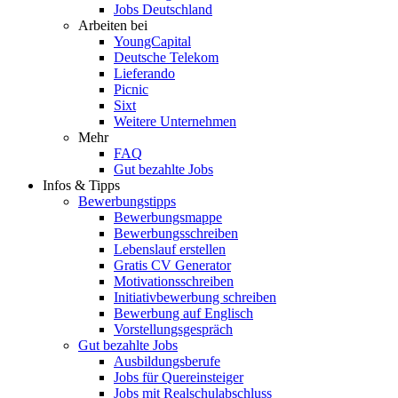
Jobs Deutschland
Arbeiten bei
YoungCapital
Deutsche Telekom
Lieferando
Picnic
Sixt
Weitere Unternehmen
Mehr
FAQ
Gut bezahlte Jobs
Infos & Tipps
Bewerbungstipps
Bewerbungsmappe
Bewerbungsschreiben
Lebenslauf erstellen
Gratis CV Generator
Motivationsschreiben
Initiativbewerbung schreiben
Bewerbung auf Englisch
Vorstellungsgespräch
Gut bezahlte Jobs
Ausbildungsberufe
Jobs für Quereinsteiger
Jobs mit Realschulabschluss