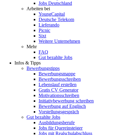
Jobs Deutschland
Arbeiten bei
YoungCapital
Deutsche Telekom
Lieferando
Picnic
Sixt
Weitere Unternehmen
Mehr
FAQ
Gut bezahlte Jobs
Infos & Tipps
Bewerbungstipps
Bewerbungsmappe
Bewerbungsschreiben
Lebenslauf erstellen
Gratis CV Generator
Motivationsschreiben
Initiativbewerbung schreiben
Bewerbung auf Englisch
Vorstellungsgespräch
Gut bezahlte Jobs
Ausbildungsberufe
Jobs für Quereinsteiger
Jobs mit Realschulabschluss