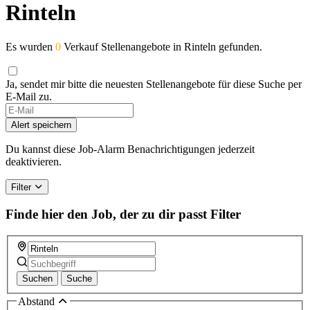
Rinteln
Es wurden
0
Verkauf Stellenangebote in Rinteln gefunden.
Ja, sendet mir bitte die neuesten Stellenangebote für diese Suche per
E-Mail zu.
If
you
Alert speichern
are
a
Du kannst diese Job-Alarm Benachrichtigungen jederzeit
human,
deaktivieren.
ignore
this
Filter
field
Finde hier den Job, der zu dir passt
Filter
Suchen
Suche
Abstand