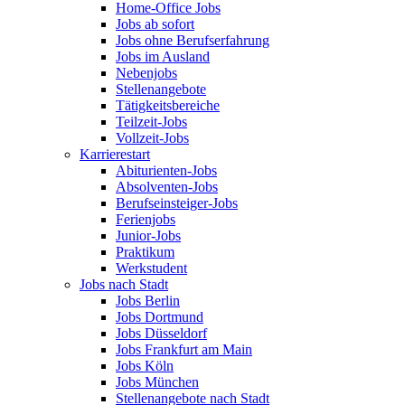
Home-Office Jobs
Jobs ab sofort
Jobs ohne Berufserfahrung
Jobs im Ausland
Nebenjobs
Stellenangebote
Tätigkeitsbereiche
Teilzeit-Jobs
Vollzeit-Jobs
Karrierestart
Abiturienten-Jobs
Absolventen-Jobs
Berufseinsteiger-Jobs
Ferienjobs
Junior-Jobs
Praktikum
Werkstudent
Jobs nach Stadt
Jobs Berlin
Jobs Dortmund
Jobs Düsseldorf
Jobs Frankfurt am Main
Jobs Köln
Jobs München
Stellenangebote nach Stadt