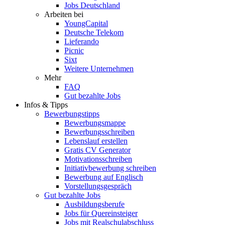
Jobs Deutschland
Arbeiten bei
YoungCapital
Deutsche Telekom
Lieferando
Picnic
Sixt
Weitere Unternehmen
Mehr
FAQ
Gut bezahlte Jobs
Infos & Tipps
Bewerbungstipps
Bewerbungsmappe
Bewerbungsschreiben
Lebenslauf erstellen
Gratis CV Generator
Motivationsschreiben
Initiativbewerbung schreiben
Bewerbung auf Englisch
Vorstellungsgespräch
Gut bezahlte Jobs
Ausbildungsberufe
Jobs für Quereinsteiger
Jobs mit Realschulabschluss