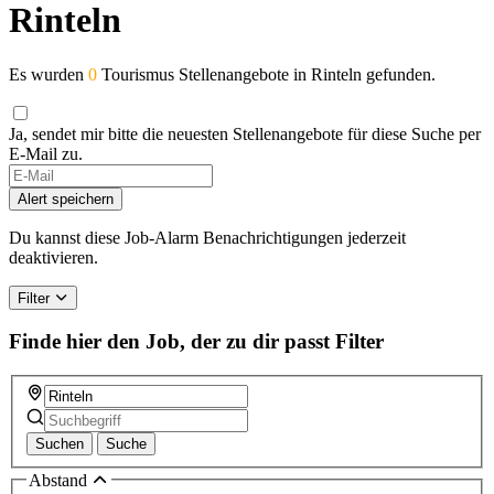
Rinteln
Es wurden
0
Tourismus Stellenangebote in Rinteln gefunden.
Ja, sendet mir bitte die neuesten Stellenangebote für diese Suche per
E-Mail zu.
If
you
Alert speichern
are
a
Du kannst diese Job-Alarm Benachrichtigungen jederzeit
human,
deaktivieren.
ignore
this
Filter
field
Finde hier den Job, der zu dir passt
Filter
Suchen
Suche
Abstand