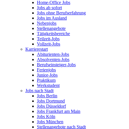
Home-Office Jobs
Jobs ab sofort
Jobs ohne Berufserfahrung
Jobs im Ausland
Nebenjobs
Stellenangebote
Tätigkeitsbereiche
Teilzeit-Jobs
Vollzeit-Jobs
Karrierestart
Abiturienten-Jobs
Absolventen-Jobs
Berufseinsteiger-Jobs
Ferienjobs
Junior-Jobs
Praktikum
Werkstudent
Jobs nach Stadt
Jobs Berlin
Jobs Dortmund
Jobs Düsseldorf
Jobs Frankfurt am Main
Jobs Köln
Jobs München
Stellenangebote nach Stadt