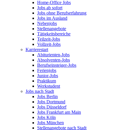
Home-Office Jobs
Jobs ab sofort
Jobs ohne Berufserfahrung
Jobs im Ausland
Nebenjobs
Stellenangebote
Tätigkeitsbereiche
Teilzeit-Jobs
Vollzeit-Jobs
Karrierestart
Abiturienten-Jobs
Absolventen-Jobs
Berufseinsteiger-Jobs
Ferienjobs
Junior-Jobs
Praktikum
Werkstudent
Jobs nach Stadt
Jobs Berlin
Jobs Dortmund
Jobs Düsseldorf
Jobs Frankfurt am Main
Jobs Köln
Jobs München
Stellenangebote nach Stadt