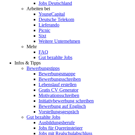
Jobs Deutschland
Arbeiten bei
YoungCapital
Deutsche Telekom
Lieferando
Picnic
Sixt
Weitere Unternehmen
Mehr
FAQ
Gut bezahlte Jobs
Infos & Tipps
Bewerbungstipps
Bewerbungsmappe
Bewerbungsschreiben
Lebenslauf erstellen
Gratis CV Generator
Motivationsschreiben
Initiativbewerbung schreiben
Bewerbung auf Englisch
Vorstellungsgespräch
Gut bezahlte Jobs
Ausbildungsberufe
Jobs für Quereinsteiger
Jobs mit Realschulabschluss