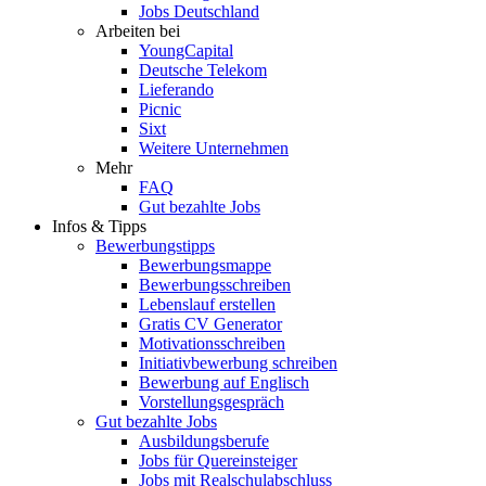
Jobs Deutschland
Arbeiten bei
YoungCapital
Deutsche Telekom
Lieferando
Picnic
Sixt
Weitere Unternehmen
Mehr
FAQ
Gut bezahlte Jobs
Infos & Tipps
Bewerbungstipps
Bewerbungsmappe
Bewerbungsschreiben
Lebenslauf erstellen
Gratis CV Generator
Motivationsschreiben
Initiativbewerbung schreiben
Bewerbung auf Englisch
Vorstellungsgespräch
Gut bezahlte Jobs
Ausbildungsberufe
Jobs für Quereinsteiger
Jobs mit Realschulabschluss