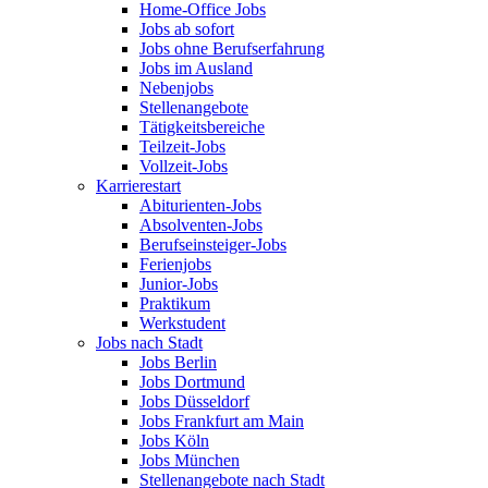
Home-Office Jobs
Jobs ab sofort
Jobs ohne Berufserfahrung
Jobs im Ausland
Nebenjobs
Stellenangebote
Tätigkeitsbereiche
Teilzeit-Jobs
Vollzeit-Jobs
Karrierestart
Abiturienten-Jobs
Absolventen-Jobs
Berufseinsteiger-Jobs
Ferienjobs
Junior-Jobs
Praktikum
Werkstudent
Jobs nach Stadt
Jobs Berlin
Jobs Dortmund
Jobs Düsseldorf
Jobs Frankfurt am Main
Jobs Köln
Jobs München
Stellenangebote nach Stadt