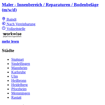
Maler - Innenbereich / Reparaturen / Bodenbeläge
(m/w/d)
Baindt
Nach Vereinbarung
Vollzeitstelle
mehr lesen
Städte
Stuttgart
Sindelfingen
Mannheim
Karlsruhe
Ulm
Heilbronn
Heidelberg
Pforzheim
Memmingen
Rastatt