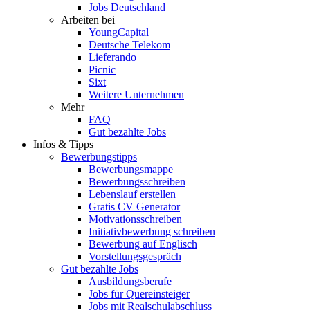
Jobs Deutschland
Arbeiten bei
YoungCapital
Deutsche Telekom
Lieferando
Picnic
Sixt
Weitere Unternehmen
Mehr
FAQ
Gut bezahlte Jobs
Infos & Tipps
Bewerbungstipps
Bewerbungsmappe
Bewerbungsschreiben
Lebenslauf erstellen
Gratis CV Generator
Motivationsschreiben
Initiativbewerbung schreiben
Bewerbung auf Englisch
Vorstellungsgespräch
Gut bezahlte Jobs
Ausbildungsberufe
Jobs für Quereinsteiger
Jobs mit Realschulabschluss