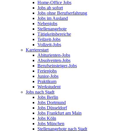
Home-Office Jobs
Jobs ab sofort
Jobs ohne Berufserfahrung
Jobs im Ausland
Nebenjobs
Stellenangebote
Tätigkeitsbereiche
Teilzeit-Jobs
Vollzeit-Jobs
Karrierestart
Abiturienten-Jobs
Absolventen-Jobs
Berufseinsteiger-Jobs
Ferienjobs
Junior-Jobs
Praktikum
Werkstudent
Jobs nach Stadt
Jobs Berlin
Jobs Dortmund
Jobs Düsseldorf
Jobs Frankfurt am Main
Jobs Köln
Jobs München
Stellenangebote nach Stadt