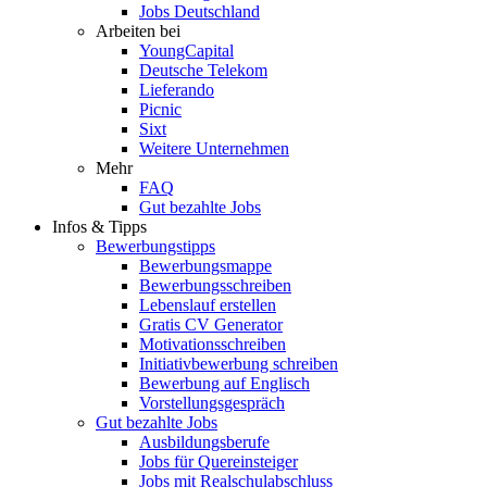
Jobs Deutschland
Arbeiten bei
YoungCapital
Deutsche Telekom
Lieferando
Picnic
Sixt
Weitere Unternehmen
Mehr
FAQ
Gut bezahlte Jobs
Infos & Tipps
Bewerbungstipps
Bewerbungsmappe
Bewerbungsschreiben
Lebenslauf erstellen
Gratis CV Generator
Motivationsschreiben
Initiativbewerbung schreiben
Bewerbung auf Englisch
Vorstellungsgespräch
Gut bezahlte Jobs
Ausbildungsberufe
Jobs für Quereinsteiger
Jobs mit Realschulabschluss