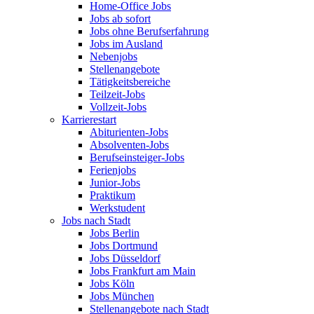
Home-Office Jobs
Jobs ab sofort
Jobs ohne Berufserfahrung
Jobs im Ausland
Nebenjobs
Stellenangebote
Tätigkeitsbereiche
Teilzeit-Jobs
Vollzeit-Jobs
Karrierestart
Abiturienten-Jobs
Absolventen-Jobs
Berufseinsteiger-Jobs
Ferienjobs
Junior-Jobs
Praktikum
Werkstudent
Jobs nach Stadt
Jobs Berlin
Jobs Dortmund
Jobs Düsseldorf
Jobs Frankfurt am Main
Jobs Köln
Jobs München
Stellenangebote nach Stadt