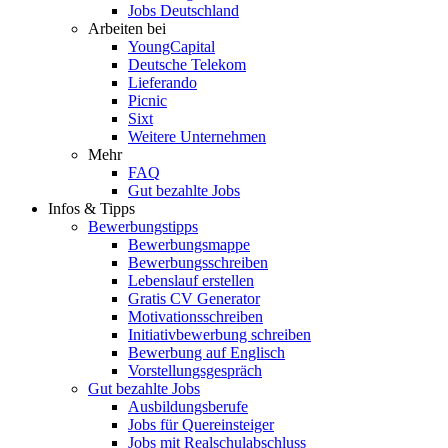
Jobs Deutschland
Arbeiten bei
YoungCapital
Deutsche Telekom
Lieferando
Picnic
Sixt
Weitere Unternehmen
Mehr
FAQ
Gut bezahlte Jobs
Infos & Tipps
Bewerbungstipps
Bewerbungsmappe
Bewerbungsschreiben
Lebenslauf erstellen
Gratis CV Generator
Motivationsschreiben
Initiativbewerbung schreiben
Bewerbung auf Englisch
Vorstellungsgespräch
Gut bezahlte Jobs
Ausbildungsberufe
Jobs für Quereinsteiger
Jobs mit Realschulabschluss