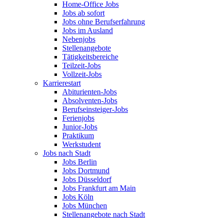
Home-Office Jobs
Jobs ab sofort
Jobs ohne Berufserfahrung
Jobs im Ausland
Nebenjobs
Stellenangebote
Tätigkeitsbereiche
Teilzeit-Jobs
Vollzeit-Jobs
Karrierestart
Abiturienten-Jobs
Absolventen-Jobs
Berufseinsteiger-Jobs
Ferienjobs
Junior-Jobs
Praktikum
Werkstudent
Jobs nach Stadt
Jobs Berlin
Jobs Dortmund
Jobs Düsseldorf
Jobs Frankfurt am Main
Jobs Köln
Jobs München
Stellenangebote nach Stadt