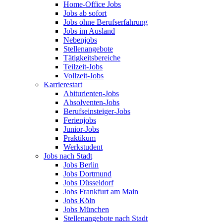
Home-Office Jobs
Jobs ab sofort
Jobs ohne Berufserfahrung
Jobs im Ausland
Nebenjobs
Stellenangebote
Tätigkeitsbereiche
Teilzeit-Jobs
Vollzeit-Jobs
Karrierestart
Abiturienten-Jobs
Absolventen-Jobs
Berufseinsteiger-Jobs
Ferienjobs
Junior-Jobs
Praktikum
Werkstudent
Jobs nach Stadt
Jobs Berlin
Jobs Dortmund
Jobs Düsseldorf
Jobs Frankfurt am Main
Jobs Köln
Jobs München
Stellenangebote nach Stadt