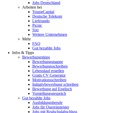
Jobs Deutschland
Arbeiten bei
YoungCapital
Deutsche Telekom
Lieferando
Picnic
Sixt
Weitere Unternehmen
Mehr
FAQ
Gut bezahlte Jobs
Infos & Tipps
Bewerbungstipps
Bewerbungsmappe
Bewerbungsschreiben
Lebenslauf erstellen
Gratis CV Generator
Motivationsschreiben
Initiativbewerbung schreiben
Bewerbung auf Englisch
Vorstellungsgespräch
Gut bezahlte Jobs
Ausbildungsberufe
Jobs für Quereinsteiger
Jobs mit Realschulabschluss