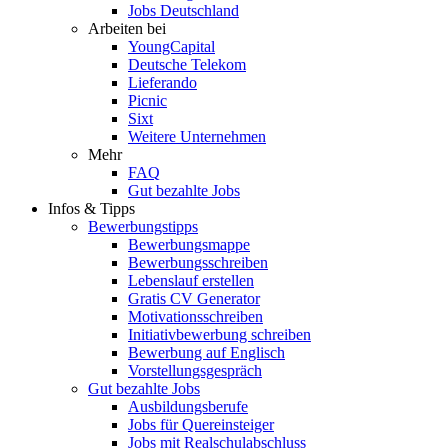
Jobs Deutschland
Arbeiten bei
YoungCapital
Deutsche Telekom
Lieferando
Picnic
Sixt
Weitere Unternehmen
Mehr
FAQ
Gut bezahlte Jobs
Infos & Tipps
Bewerbungstipps
Bewerbungsmappe
Bewerbungsschreiben
Lebenslauf erstellen
Gratis CV Generator
Motivationsschreiben
Initiativbewerbung schreiben
Bewerbung auf Englisch
Vorstellungsgespräch
Gut bezahlte Jobs
Ausbildungsberufe
Jobs für Quereinsteiger
Jobs mit Realschulabschluss