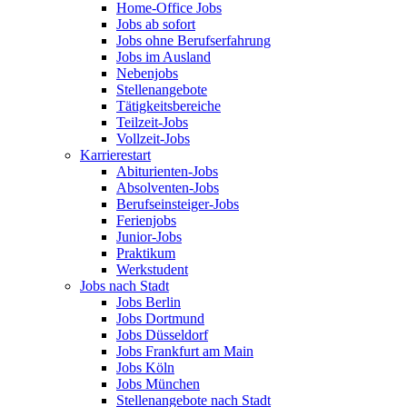
Home-Office Jobs
Jobs ab sofort
Jobs ohne Berufserfahrung
Jobs im Ausland
Nebenjobs
Stellenangebote
Tätigkeitsbereiche
Teilzeit-Jobs
Vollzeit-Jobs
Karrierestart
Abiturienten-Jobs
Absolventen-Jobs
Berufseinsteiger-Jobs
Ferienjobs
Junior-Jobs
Praktikum
Werkstudent
Jobs nach Stadt
Jobs Berlin
Jobs Dortmund
Jobs Düsseldorf
Jobs Frankfurt am Main
Jobs Köln
Jobs München
Stellenangebote nach Stadt