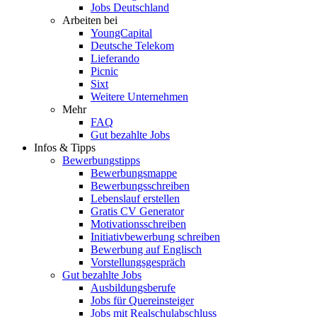
Jobs Deutschland
Arbeiten bei
YoungCapital
Deutsche Telekom
Lieferando
Picnic
Sixt
Weitere Unternehmen
Mehr
FAQ
Gut bezahlte Jobs
Infos & Tipps
Bewerbungstipps
Bewerbungsmappe
Bewerbungsschreiben
Lebenslauf erstellen
Gratis CV Generator
Motivationsschreiben
Initiativbewerbung schreiben
Bewerbung auf Englisch
Vorstellungsgespräch
Gut bezahlte Jobs
Ausbildungsberufe
Jobs für Quereinsteiger
Jobs mit Realschulabschluss