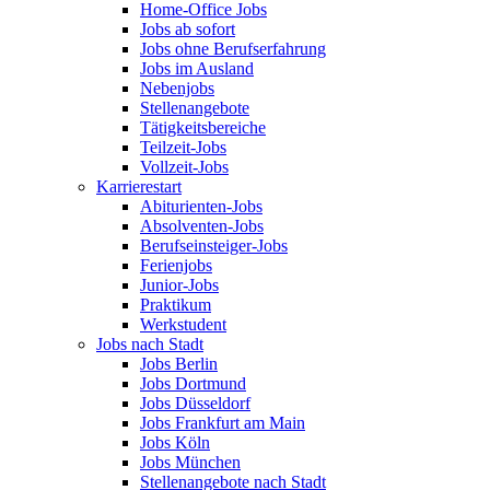
Home-Office Jobs
Jobs ab sofort
Jobs ohne Berufserfahrung
Jobs im Ausland
Nebenjobs
Stellenangebote
Tätigkeitsbereiche
Teilzeit-Jobs
Vollzeit-Jobs
Karrierestart
Abiturienten-Jobs
Absolventen-Jobs
Berufseinsteiger-Jobs
Ferienjobs
Junior-Jobs
Praktikum
Werkstudent
Jobs nach Stadt
Jobs Berlin
Jobs Dortmund
Jobs Düsseldorf
Jobs Frankfurt am Main
Jobs Köln
Jobs München
Stellenangebote nach Stadt